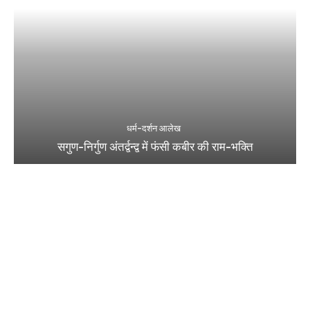
धर्म-दर्शन आलेख
सगुण-निर्गुण अंतर्द्वन्द्व में फंसी कबीर की राम-भक्ति