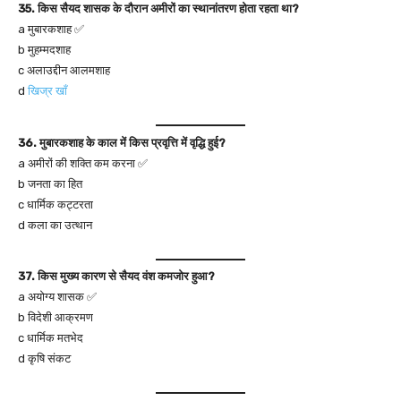
35. किस सैयद शासक के दौरान अमीरों का स्थानांतरण होता रहता था?
a मुबारकशाह ✅
b मुहम्मदशाह
c अलाउद्दीन आलमशाह
d
खिज्र खाँ
36. मुबारकशाह के काल में किस प्रवृत्ति में वृद्धि हुई?
a अमीरों की शक्ति कम करना ✅
b जनता का हित
c धार्मिक कट्टरता
d कला का उत्थान
37. किस मुख्य कारण से सैयद वंश कमजोर हुआ?
a अयोग्य शासक ✅
b विदेशी आक्रमण
c धार्मिक मतभेद
d कृषि संकट