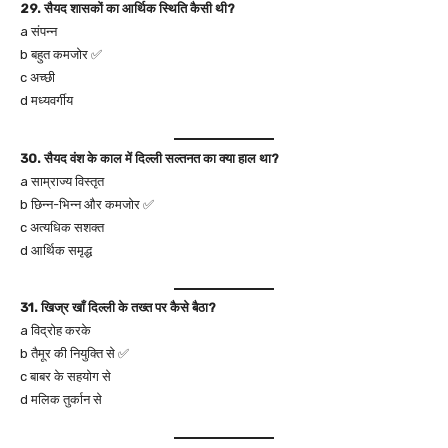
29. सैयद शासकों का आर्थिक स्थिति कैसी थी?
a संपन्न
b बहुत कमजोर ✅
c अच्छी
d मध्यवर्गीय
30. सैयद वंश के काल में दिल्ली सल्तनत का क्या हाल था?
a साम्राज्य विस्तृत
b छिन्‍न-भिन्न और कमजोर ✅
c अत्यधिक सशक्त
d आर्थिक समृद्ध
31. खिज्र खाँ दिल्ली के तख्त पर कैसे बैठा?
a विद्रोह करके
b तैमूर की नियुक्ति से ✅
c बाबर के सहयोग से
d मलिक तुर्कान से