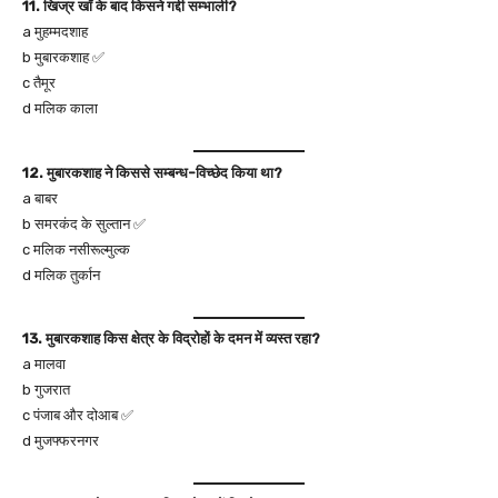
11. खिज्र खाँ के बाद किसने गद्दी सम्भाली?
a मुहम्मदशाह
b मुबारकशाह ✅
c तैमूर
d मलिक काला
12. मुबारकशाह ने किससे सम्बन्ध-विच्छेद किया था?
a बाबर
b समरकंद के सुल्तान ✅
c मलिक नसीरूल्मुल्क
d मलिक तुर्कान
13. मुबारकशाह किस क्षेत्र के विद्रोहों के दमन में व्यस्त रहा?
a मालवा
b गुजरात
c पंजाब और दोआब ✅
d मुजफ्फरनगर