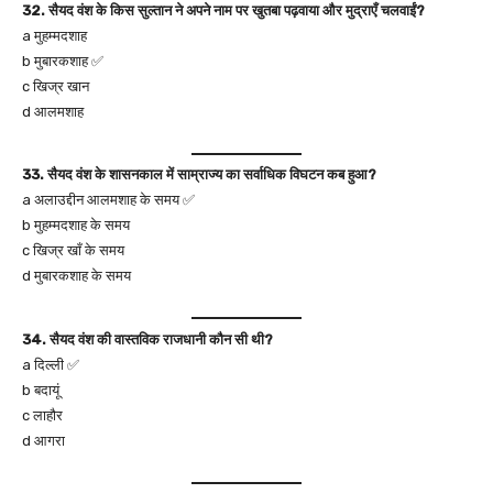
32. सैयद वंश के किस सुल्तान ने अपने नाम पर खुतबा पढ़वाया और मुद्राएँ चलवाईं?
a मुहम्मदशाह
b मुबारकशाह ✅
c खिज्र खान
d आलमशाह
33. सैयद वंश के शासनकाल में साम्राज्य का सर्वाधिक विघटन कब हुआ?
a अलाउद्दीन आलमशाह के समय ✅
b मुहम्मदशाह के समय
c खिज्र खाँ के समय
d मुबारकशाह के समय
34. सैयद वंश की वास्तविक राजधानी कौन सी थी?
a दिल्ली ✅
b बदायूं
c लाहौर
d आगरा