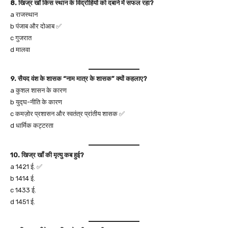
8. खिज्र खाँ किस स्थान के विद्रोहियों को दबाने में सफल रहा?
a राजस्थान
b पंजाब और दोआब ✅
c गुजरात
d मालवा
9. सैयद वंश के शासक “नाम मात्र के शासक” क्यों कहलाए?
a कुशल शासन के कारण
b युद्घ-नीति के कारण
c कमज़ोर प्रशासन और स्वतंत्र प्रांतीय शासक ✅
d धार्मिक कट्टरता
10. खिज्र खाँ की मृत्यु कब हुई?
a 1421 ई. ✅
b 1414 ई.
c 1433 ई.
d 1451 ई.