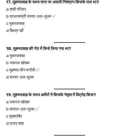
17. मुहम्मदशाह के समय सत्ता पर असली नियंत्रण किसके पास था?
a शाही परिवार
b प्रधानमंत्री सरवर-उल-मुल्क ✅
c मुबारकशाह
d खिज्र खाँ
18. मुहम्मदशाह की गोद में किसे लिया गया था?
a मुबारकशाह
b जसरथ खोखर
c मुहम्मद मीन फरीदी ✅
d सरवर-उल-मुल्क
19. मुहम्मदशाह के समय अमीरों ने किसके नेतृत्व में विद्रोह किया?
a जसरथ खोखर
b कमाल-उल-मुल्क ✅
c मुक्काबिर
d दाउद शाह