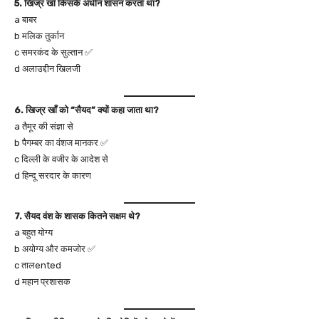
5. खिज्र खाँ किसके अधीन शासन करता था?
a बाबर
b मलिक तुर्कान
c समरकंद के सुल्तान ✅
d अलाउद्दीन खिलजी
6. खिज्र खाँ को “सैयद” क्यों कहा जाता था?
a तैमूर की संज्ञा से
b पैगम्बर का वंशज मानकर ✅
c दिल्ली के वजीर के आदेश से
d हिन्दू सरदार के कारण
7. सैयद वंश के शासक कितने सक्षम थे?
a बहुत योग्य
b अयोग्य और कमजोर ✅
c तालented
d महान प्रशासक