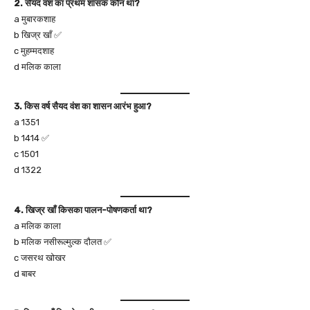
2. सैयद वंश का प्रथम शासक कौन था?
a मुबारकशाह
b खिज्र खाँ ✅
c मुहम्मदशाह
d मलिक काला
3. किस वर्ष सैयद वंश का शासन आरंभ हुआ?
a 1351
b 1414 ✅
c 1501
d 1322
4. खिज्र खाँ किसका पालन-पोषणकर्ता था?
a मलिक काला
b मलिक नसीरूल्मुल्क दौलत ✅
c जसरथ खोखर
d बाबर