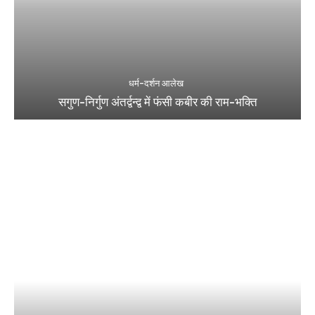
धर्म-दर्शन आलेख
सगुण-निर्गुण अंतर्द्वन्द्व में फंसी कबीर की राम-भक्ति