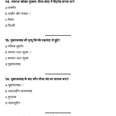
14. जसरथ खोखर मुख्यतः किस क्षेत्र में विद्रोह करता था?
a कश्मीर
b लाहौर और पंजाब ✅
c मेवात
d दिल्ली
15. मुबारकशाह की मृत्यु किनके षड्यंत्र से हुई?
a मलिक तुर्कान
b सरवर-उल-मुल्क ✅
c कमाल-उल-मुल्क
d मुहम्मदशाह
16. मुबारकशाह के बाद कौन सैयद वंश का शासक बना?
a मुहम्मदशाह ✅
b अलाउद्दीन आलमशाह
c तुगलक
d जलालुद्दीन