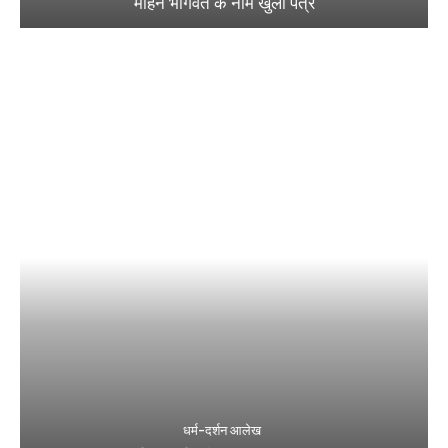
मोहन भागवत के नाम खुला पत्र
धर्म-दर्शन आलेख