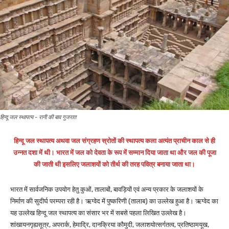
हिन्दू जल स्थापत्य - रानी की बाव गुजरात
हिन्दू जल स्थापत्य अथवा जल संग्रहण स्रोतों की स्थापत्य कला अत्यंत प्राचीन काल से ही
उन्नत दशा में थी। भारत में जल को देवता के रूप में सम्मान दिया जाता था और जल की पूजा
की जाती थी इसलिए जलाशयों को तीर्थ की तरह पवित्र बनाया जाता था।
भारत में सार्वजनिक उपयोग हेतु कुओं, तालाबों, बावड़ियों एवं अन्य प्रकार के जलाशयों के
निर्माण की सुदीर्घ परम्परा रही है। ऋग्वेद में पुष्करिणी (तालाब) का उल्लेख हुआ है। ऋग्वेद का
यह उल्लेख हिन्दू जल स्थापत्य का संसार भर में सबसे पहला लिखित उल्लेख है।
शांखायनगृह्यसूत्र, अपरार्क, हेमाद्रि, दानक्रिया कौमुदी, जलाशयोत्सर्गतत्व, प्रतिष्ठामयूख,