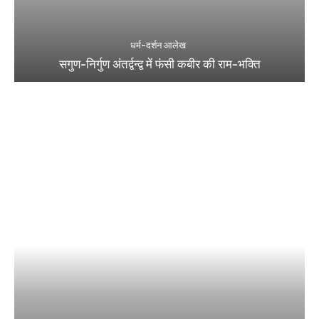
धर्म-दर्शन आलेख
सगुण-निर्गुण अंतर्द्वन्द्व में फंसी कबीर की राम-भक्ति