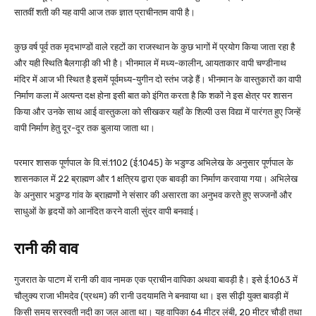
सातवीं शती की यह वापी आज तक ज्ञात प्राचीनतम वापी है।
कुछ वर्ष पूर्व तक मृदभाण्डों वाले रहटों का राजस्थान के कुछ भागों में प्रयोग किया जाता रहा है
और यही स्थिति बैलगाड़ी की भी है। भीनमाल में मध्य-कालीन, आयताकार वापी चण्डीनाथ
मंदिर में आज भी स्थित है इसमें पूर्वमध्य-युगीन दो स्तंभ जडे़ हैं। भीनमान के वास्तुकारों का वापी
निर्माण कला में अत्यन्त दक्ष होना इसी बात को इंगित करता है कि शकों ने इस क्षेत्र पर शासन
किया और उनके साथ आई वास्तुकला को सीखकर यहाँ के शिल्पी उस विद्या में पारंगत हुए जिन्हें
वापी निर्माण हेतु दूर-दूर तक बुलाया जाता था।
परमार शासक पूर्णपाल के वि.सं.1102 (ई.1045) के भडुण्ड अभिलेख के अनुसार पूर्णपाल के
शासनकाल में 22 ब्राह्मण और 1 क्षत्रिय द्वारा एक बावड़ी का निर्माण करवाया गया। अभिलेख
के अनुसार भडुण्ड गांव के ब्राह्मणों ने संसार की असारता का अनुभव करते हुए सज्जनों और
साधुओं के हृदयों को आनंदित करने वाली सुंदर वापी बनवाई।
रानी की वाव
गुजरात के पाटण में रानी की वाव नामक एक प्राचीन वापिका अथवा बावड़ी है। इसे ई.1063 में
चौलुक्य राजा भीमदेव (प्रथम) की रानी उदयामति ने बनवाया था। इस सीढ़ी युक्‍त बावड़ी में
किसी समय सरस्वती नदी का जल आता था। यह वापिका 64 मीटर लंबी, 20 मीटर चौड़ी तथा