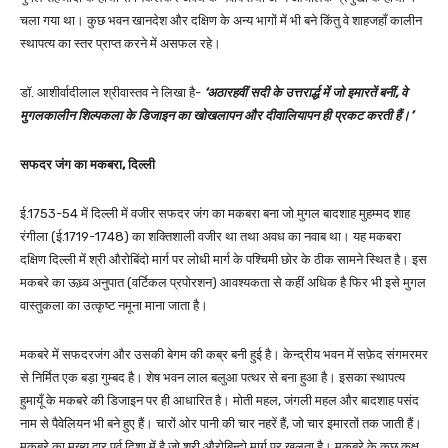
चला गया था। कुछ भवन खानदेश और दक्षिण के अन्य भागों में भी बने किंतु वे शाहजहाँ कालीन
स्थापत्य का स्तर प्राप्त करने में असफल रहे।
डॉ. आशीर्वादीलाल श्रीवास्तव ने लिखा है-
‘अठारहवीं सदी के उत्तरार्द्ध में जो इमारतें बनीं, वे
मुगलकालीन शिल्पकला के डिजाइन का खोखलापन और दीवालियापन ही प्रकट करती हैं।’
सफदर जंग का मकबरा, दिल्ली
ई.1753-54 में दिल्ली में वजीर सफदर जंग का मकबरा बना जो मुगल बादशाह मुहम्मद शाह
रंगीला (ई.1719-1748) का शक्तिशाली वजीर था तथा अवध का नवाब था। यह मकबरा
दक्षिण दिल्ली में श्री औरोबिंदो मार्ग पर लोधी मार्ग के पश्चिमी छोर के ठीक सामने स्थित है। इस
मकबरे का ऊध्र्व अनुपात (वर्टिकल प्रपोरशन) आवश्यकता से कहीं अधिक है फिर भी इसे मुगल
वास्तुकला का उत्कृष्ट नमूना माना जाता है।
मकबरे में सफदरजंग और उसकी बेगम की कब्र बनी हुई है। केन्द्रीय भवन में सफ़ेद संगमरमर
से निर्मित एक बड़ा गुम्बद है। शेष भवन लाल बलुआ पत्थर से बना हुआ है। इसका स्थापत्य
हुमायूँ के मकबरे की डिजाइन पर ही आधारित है। मोती महल, जंगली महल और बादशाह पसंद
नाम से पैवेलियन भी बने हुए हैं। चारों ओर पानी की चार नहरें हैं, जो चार इमारतों तक जाती हैं।
मकबरे का मुख्य द्वार पूर्व दिशा में है जो श्री औरोबिन्दो मार्ग पर खुलता है। मकबरे के कुछ कक्ष