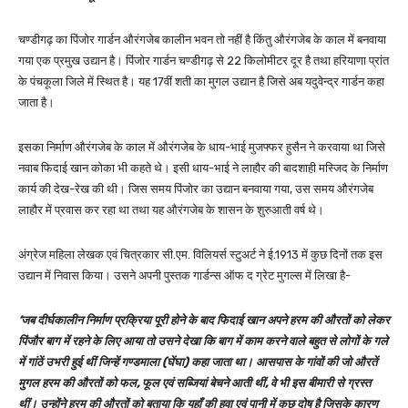
चण्डीगढ़ का पिंजोर गार्डन औरंगजेब कालीन भवन तो नहीं है किंतु औरंगजेब के काल में बनवाया
गया एक प्रमुख उद्यान है। पिंजोर गार्डन चण्डीगढ़ से 22 किलोमीटर दूर है तथा हरियाणा प्रांत
के पंचकूला जिले में स्थित है। यह 17वीं शती का मुगल उद्यान है जिसे अब यदुवेन्द्र गार्डन कहा
जाता है।
इसका निर्माण औरंगजेब के काल में औरंगजेब के धाय-भाई मुजफ्फर हुसैन ने करवाया था जिसे
नवाब फिदाई खान कोका भी कहते थे। इसी धाय-भाई ने लाहौर की बादशाही मस्जिद के निर्माण
कार्य की देख-रेख की थी। जिस समय पिंजोर का उद्यान बनवाया गया, उस समय औरंगजेब
लाहौर में प्रवास कर रहा था तथा यह औरंगजेब के शासन के शुरुआती वर्ष थे।
अंग्रेज महिला लेखक एवं चित्रकार सी.एम. विलियर्स स्टुअर्ट ने ई.1913 में कुछ दिनों तक इस
उद्यान में निवास किया। उसने अपनी पुस्तक गार्डन्स ऑफ द ग्रेट मुगल्स में लिखा है-
‘जब दीर्घकालीन निर्माण प्रक्रिया पूरी होने के बाद फिदाई खान अपने हरम की औरतों को लेकर
पिंजौर बाग में रहने के लिए आया तो उसने देखा कि बाग में काम करने वाले बहुत से लोगों के गले
में गांठें उभरी हुई थीं जिन्हें गण्डमाला (घेंघा) कहा जाता था। आसपास के गांवों की जो औरतें
मुगल हरम की औरतों को फल, फूल एवं सब्जियां बेचने आती थीं, वे भी इस बीमारी से ग्रस्त
थीं। उन्होंने हरम की औरतों को बताया कि यहाँ की हवा एवं पानी में कुछ दोष है जिसके कारण