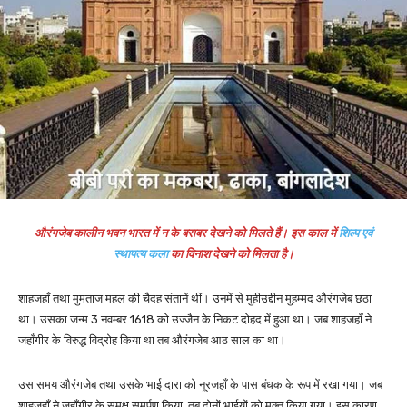
औरंगजेब कालीन भवन भारत में न के बराबर देखने को मिलते हैं। इस काल में
शिल्प एवं
स्थापत्य कला
का विनाश देखने को मिलता है।
शाहजहाँ तथा मुमताज महल की चैदह संतानें थीं। उनमें से मुहीउद्दीन मुहम्मद औरंगजेब छठा
था। उसका जन्म 3 नवम्बर 1618 को उज्जैन के निकट दोहद में हुआ था। जब शाहजहाँ ने
जहाँगीर के विरुद्ध विद्रोह किया था तब औरंगजेब आठ साल का था।
उस समय औरंगजेब तथा उसके भाई दारा को नूरजहाँ के पास बंधक के रूप में रखा गया। जब
शाहजहाँ ने जहाँगीर के समक्ष समर्पण किया, तब दोनों भाईयों को मुक्त किया गया। इस कारण