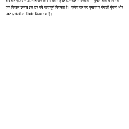
बादशाह ज़फ़र ने अपने शासन के 11वें वर्ष में ई.1847-48 में बनवाया।’ मुगल शैली में निर्मित
एक विशाल छज्जा इस द्वार की महत्वपूर्ण विशेषता है। प्रवेश द्वार पर घुमावदार बंगाली गुंबजों और
छोटे झरोखों का निर्माण किया गया है।