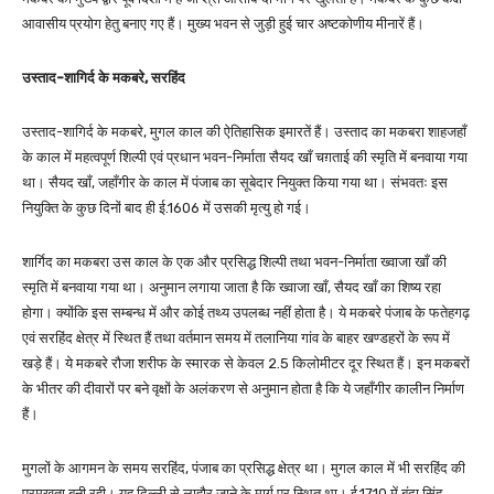
आवासीय प्रयोग हेतु बनाए गए हैं। मुख्य भवन से जुड़ी हुई चार अष्टकोणीय मीनारें हैं।
उस्ताद-शागिर्द के मकबरे, सरहिंद
उस्ताद-शागिर्द के मकबरे, मुगल काल की ऐतिहासिक इमारतें हैं। उस्ताद का मकबरा शाहजहाँ
के काल में महत्वपूर्ण शिल्पी एवं प्रधान भवन-निर्माता सैयद खाँ चग़ताई की स्मृति में बनवाया गया
था। सैयद खाँ, जहाँगीर के काल में पंजाब का सूबेदार नियुक्त किया गया था। संभवतः इस
नियुक्ति के कुछ दिनों बाद ही ई.1606 में उसकी मृत्यु हो गई।
शार्गिद का मकबरा उस काल के एक और प्रसिद्ध शिल्पी तथा भवन-निर्माता ख्वाजा खाँ की
स्मृति में बनवाया गया था। अनुमान लगाया जाता है कि ख्वाजा खाँ, सैयद खाँ का शिष्य रहा
होगा। क्योंकि इस सम्बन्ध में और कोई तथ्य उपलब्ध नहीं होता है। ये मकबरे पंजाब के फतेहगढ़
एवं सरहिंद क्षेत्र में स्थित हैं तथा वर्तमान समय में तलानिया गांव के बाहर खण्डहरों के रूप में
खड़े हैं। ये मकबरे रौजा शरीफ के स्मारक से केवल 2.5 किलोमीटर दूर स्थित हैं। इन मकबरों
के भीतर की दीवारों पर बने वृक्षों के अलंकरण से अनुमान होता है कि ये जहाँगीर कालीन निर्माण
हैं।
मुगलों के आगमन के समय सरहिंद, पंजाब का प्रसिद्ध क्षेत्र था। मुगल काल में भी सरहिंद की
प्रमुखता बनी रही। यह दिल्ली से लाहौर जाने के मार्ग पर स्थित था। ई.1710 में बंदा सिंह