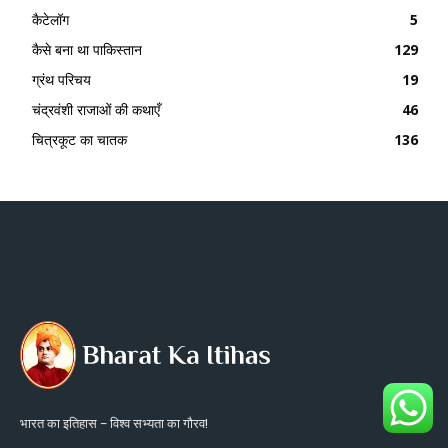
कैटेलॉग
5
कैसे बना था पाकिस्तान
129
ग्रंथ परिचय
19
चंद्रवंशी राजाओं की कथाएँ
46
चित्रकूट का चातक
136
भारत का इतिहास – विश्व सभ्यता का गौरव!