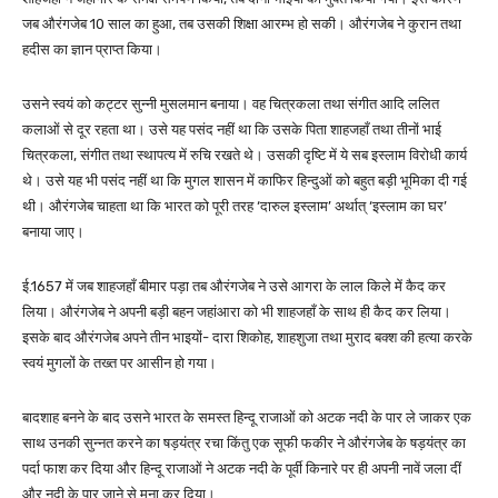
जब औरंगजेब 10 साल का हुआ, तब उसकी शिक्षा आरम्भ हो सकी। औरंगजेब ने कुरान तथा
हदीस का ज्ञान प्राप्त किया।
उसने स्वयं को कट्टर सुन्नी मुसलमान बनाया। वह चित्रकला तथा संगीत आदि ललित
कलाओं से दूर रहता था। उसे यह पसंद नहीं था कि उसके पिता शाहजहाँ तथा तीनों भाई
चित्रकला, संगीत तथा स्थापत्य में रुचि रखते थे। उसकी दृष्टि में ये सब इस्लाम विरोधी कार्य
थे। उसे यह भी पसंद नहीं था कि मुगल शासन में काफिर हिन्दुओं को बहुत बड़ी भूमिका दी गई
थी। औरंगजेब चाहता था कि भारत को पूरी तरह ‘दारुल इस्लाम’ अर्थात् ‘इस्लाम का घर’
बनाया जाए।
ई.1657 में जब शाहजहाँ बीमार पड़ा तब औरंगजेब ने उसे आगरा के लाल किले में कैद कर
लिया। औरंगजेब ने अपनी बड़ी बहन जहांआरा को भी शाहजहाँ के साथ ही कैद कर लिया।
इसके बाद औरंगजेब अपने तीन भाइयों- दारा शिकोह, शाहशुजा तथा मुराद बक्श की हत्या करके
स्वयं मुगलों के तख्त पर आसीन हो गया।
बादशाह बनने के बाद उसने भारत के समस्त हिन्दू राजाओं को अटक नदी के पार ले जाकर एक
साथ उनकी सुन्नत करने का षड़यंत्र रचा किंतु एक सूफी फकीर ने औरंगजेब के षड़यंत्र का
पर्दा फाश कर दिया और हिन्दू राजाओं ने अटक नदी के पूर्वी किनारे पर ही अपनी नावें जला दीं
और नदी के पार जाने से मना कर दिया।