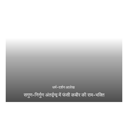
धर्म-दर्शन आलेख
सगुण-निर्गुण अंतर्द्वन्द्व में फंसी कबीर की राम-भक्ति