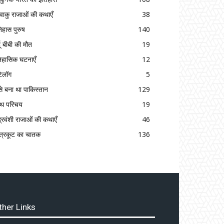
्ष्वाकु राजाओं की कथाएँ
38
िहास पुरुष
140
दू बीबी की मौत
19
िहासिक घटनाएँ
12
टेलॉग
5
से बना था पाकिस्तान
129
रंथ परिचय
19
द्रवंशी राजाओं की कथाएँ
46
त्रकूट का चातक
136
ther Links