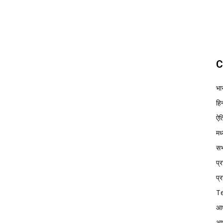
C
भा
हिन
ऐत
मध
सभ्
प्
प्र
Te
आध
आध