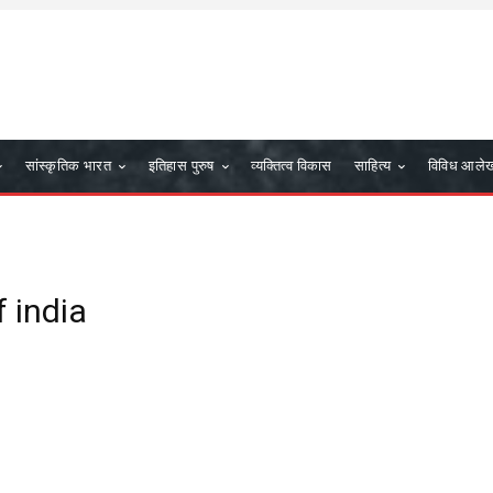
सांस्कृतिक भारत
इतिहास पुरुष
व्यक्तित्व विकास
साहित्य
विविध आले
f india