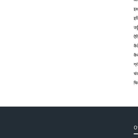
इक
इत
उर्
ऐत
कै
कै
ग्
चं
चि
O