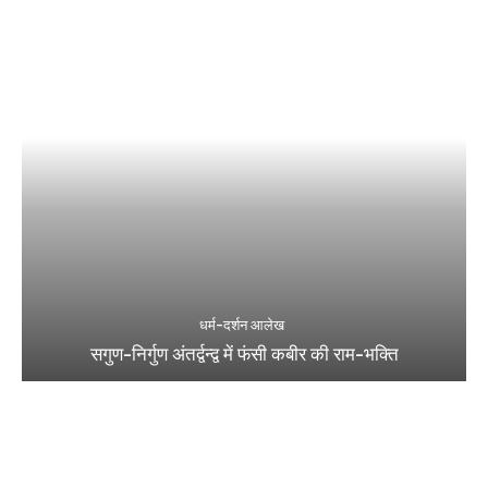
धर्म-दर्शन आलेख
सगुण-निर्गुण अंतर्द्वन्द्व में फंसी कबीर की राम-भक्ति