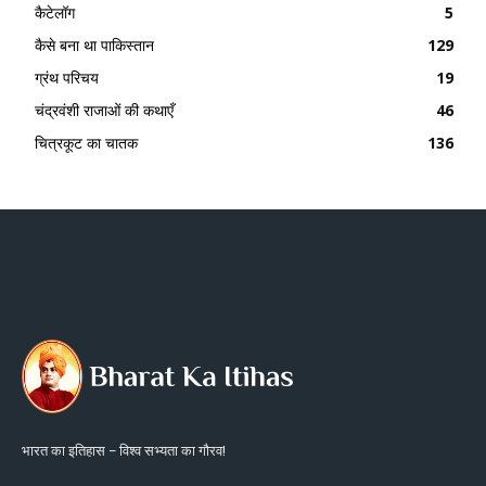
कैटेलॉग
5
कैसे बना था पाकिस्तान
129
ग्रंथ परिचय
19
चंद्रवंशी राजाओं की कथाएँ
46
चित्रकूट का चातक
136
भारत का इतिहास – विश्व सभ्यता का गौरव!