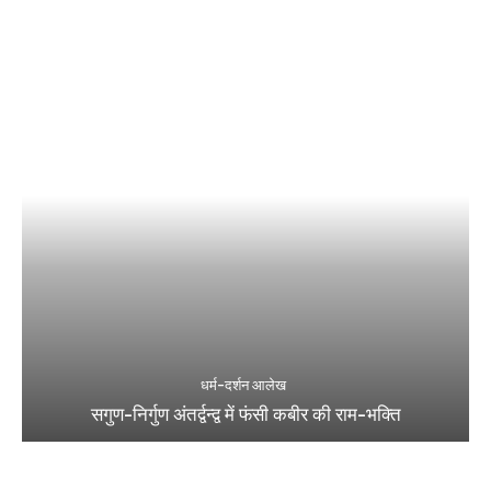
धर्म-दर्शन आलेख
सगुण-निर्गुण अंतर्द्वन्द्व में फंसी कबीर की राम-भक्ति