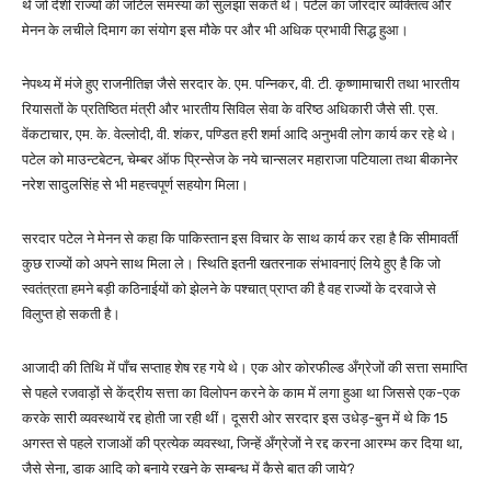
थे जो देशी राज्यों की जटिल समस्या को सुलझा सकते थे। पटेल का जोरदार व्यक्तित्व और
मेनन के लचीले दिमाग का संयोग इस मौके पर और भी अधिक प्रभावी सिद्ध हुआ।
नेपथ्य में मंजे हुए राजनीतिज्ञ जैसे सरदार के. एम. पन्निकर, वी. टी. कृष्णामाचारी तथा भारतीय
रियासतों के प्रतिष्ठित मंत्री और भारतीय सिविल सेवा के वरिष्ठ अधिकारी जैसे सी. एस.
वेंकटाचार, एम. के. वेल्लोदी, वी. शंकर, पण्डित हरी शर्मा आदि अनुभवी लोग कार्य कर रहे थे।
पटेल को माउन्टबेटन, चेम्बर ऑफ प्रिन्सेज के नये चान्सलर महाराजा पटियाला तथा बीकानेर
नरेश सादुलसिंह से भी महत्त्वपूर्ण सहयोग मिला।
सरदार पटेल ने मेनन से कहा कि पाकिस्तान इस विचार के साथ कार्य कर रहा है कि सीमावर्ती
कुछ राज्यों को अपने साथ मिला ले। स्थिति इतनी खतरनाक संभावनाएं लिये हुए है कि जो
स्वतंत्रता हमने बड़ी कठिनाईयों को झेलने के पश्चात् प्राप्त की है वह राज्यों के दरवाजे से
विलुप्त हो सकती है।
आजादी की तिथि में पाँच सप्ताह शेष रह गये थे। एक ओर कोरफील्ड अँग्रेजों की सत्ता समाप्ति
से पहले रजवाड़ों से केंद्रीय सत्ता का विलोपन करने के काम में लगा हुआ था जिससे एक-एक
करके सारी व्यवस्थायें रद्द होती जा रही थीं। दूसरी ओर सरदार इस उधेड़-बुन में थे कि 15
अगस्त से पहले राजाओं की प्रत्येक व्यवस्था, जिन्हें अँग्रेजों ने रद्द करना आरम्भ कर दिया था,
जैसे सेना, डाक आदि को बनाये रखने के सम्बन्ध में कैसे बात की जाये?