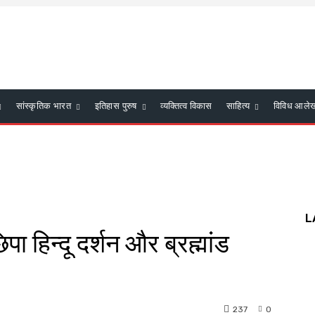
सांस्कृतिक भारत
इतिहास पुरुष
व्यक्तित्व विकास
साहित्य
विविध आले
L
पा हिन्दू दर्शन और ब्रह्मांड
237
0