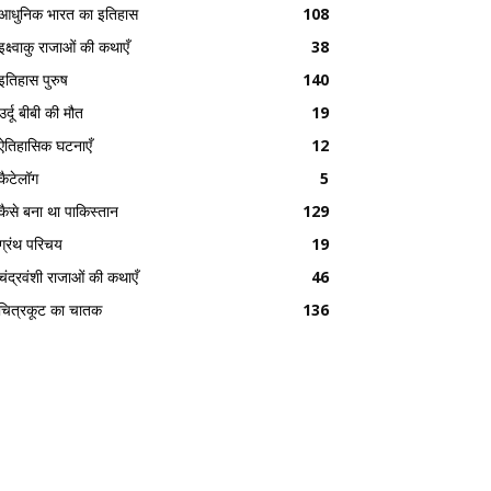
आधुनिक भारत का इतिहास
108
इक्ष्वाकु राजाओं की कथाएँ
38
इतिहास पुरुष
140
उर्दू बीबी की मौत
19
ऐतिहासिक घटनाएँ
12
कैटेलॉग
5
कैसे बना था पाकिस्तान
129
ग्रंथ परिचय
19
चंद्रवंशी राजाओं की कथाएँ
46
चित्रकूट का चातक
136