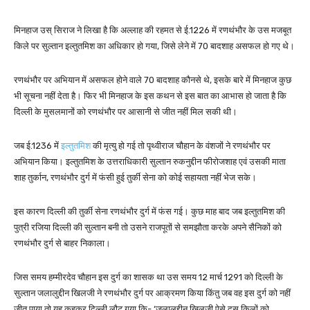
मिनहाज उस् सिराज ने लिखा है कि अल्लाह की रहमत से ई.1226 में रणथंभौर के उस मजबूत
किले पर सुल्तान इल्तुतमिश का अधिकार हो गया, जिसे लेने में 70 बादशाह असफल हो गए थे।
रणथंभौर पर अभियान में असफल होने वाले 70 बादशाह कौनसे थे, इसके बारे में मिनहाज कुछ
भी सूचना नहीं देता है। फिर भी मिनहाज के इस कथन से इस बात का आभास हो जाता है कि
दिल्ली के मुसलमानों को रणथंभौर पर आसानी से जीत नहीं मिल सकी थी।
जब ई.1236 में
इल्तुतमिश
की मृत्यु हो गई तो पृथ्वीराज चौहान के वंशजों ने रणथंभौर पर
अभियान किया। इल्तुतमिश के उत्तराधिकारी सुल्तान रुकनुद्दीन फीरोजशाह एवं उसकी माता
शाह तुर्कान, रणथंभौर दुर्ग में फंसी हुई तुर्की सेना को कोई सहायता नहीं भेज सके।
इस कारण दिल्ली की तुर्की सेना रणथंभौर दुर्ग में फंस गई। कुछ माह बाद जब इल्तुतमिश की
पुत्री रजिया दिल्ली की सुल्तान बनी तो उसने राजपूतों से समझौता करके अपने सैनिकों को
रणथंभौर दुर्ग से बाहर निकाला।
जिस समय हम्मीरदेव चौहान इस दुर्ग का शासक था उस समय 12 मार्च 1291 को दिल्ली के
सुल्तान जलालुद्दीन खिलजी ने रणथंभौर दुर्ग पर आक्रमण किया किंतु जब वह इस दुर्ग को नहीं
जीत पाया तो यह कहकर दिल्ली लौट गया कि- ‘जलालुद्दीन खिलजी ऐसे दस किलों को