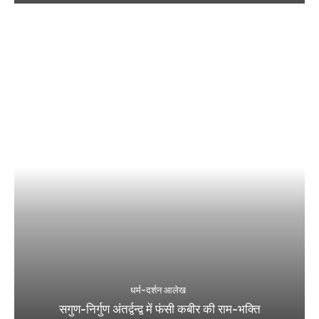
धर्म-दर्शन आलेख
सगुण-निर्गुण अंतर्द्वन्द्व में फंसी कबीर की राम-भक्ति