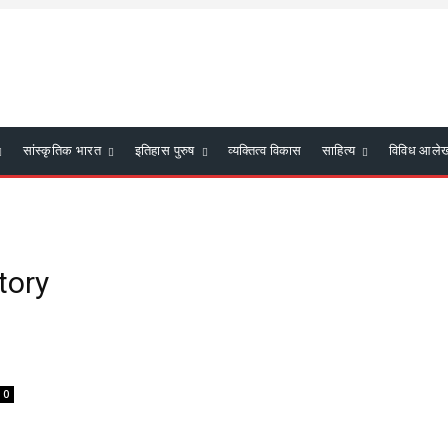
सांस्कृतिक भारत
इतिहास पुरुष
व्यक्तित्व विकास
साहित्य
विविध आले
tory
0