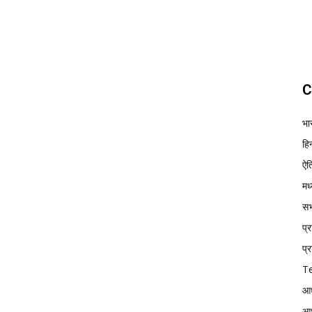
C
भा
हिन
ऐत
मध
सभ्
प्
प्र
Te
आध
आध