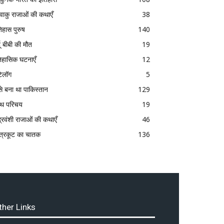
्ष्वाकु राजाओं की कथाएँ
38
िहास पुरुष
140
दू बीबी की मौत
19
िहासिक घटनाएँ
12
टेलॉग
5
से बना था पाकिस्तान
129
रंथ परिचय
19
द्रवंशी राजाओं की कथाएँ
46
त्रकूट का चातक
136
ther Links