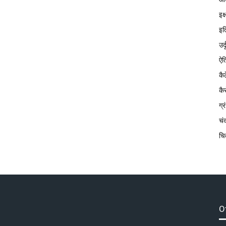
इक
इत
उर्
ऐत
कै
कै
ग्
चं
चि
O