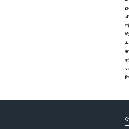
इक
इत
उर्
ऐत
कै
कै
ग्
चं
चि
O