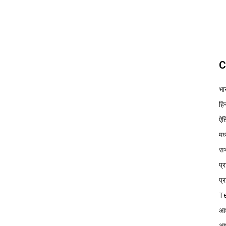
C
भा
हिन
ऐत
मध
सभ्
प्
प्र
Te
आध
आध