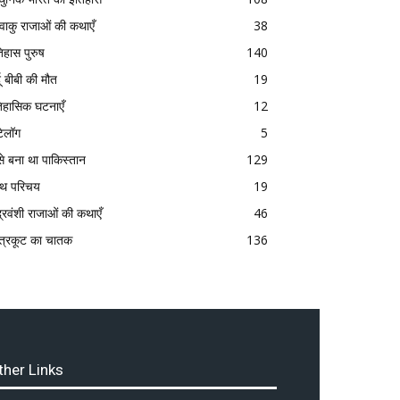
्ष्वाकु राजाओं की कथाएँ
38
िहास पुरुष
140
दू बीबी की मौत
19
िहासिक घटनाएँ
12
टेलॉग
5
से बना था पाकिस्तान
129
रंथ परिचय
19
द्रवंशी राजाओं की कथाएँ
46
त्रकूट का चातक
136
ther Links