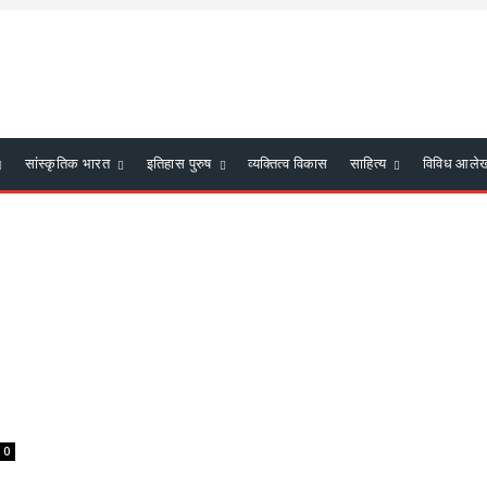
सांस्कृतिक भारत
इतिहास पुरुष
व्यक्तित्व विकास
साहित्य
विविध आले
0