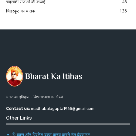
चंद्रवंशी राजाओं की कथाएँ
46
चित्रकूट का चातक
136
भारत का इतिहास – विश्व सभ्यता का गौरव!
Contact us:
madhubalagupta1965@gmail.com
Other Links
ई-बुक्स और प्रिंटेड बुक्स क्रय करने हेतु वैबसाइट