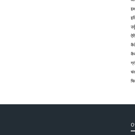
इक
इत
उर्
ऐत
कै
कै
ग्
चं
चि
O