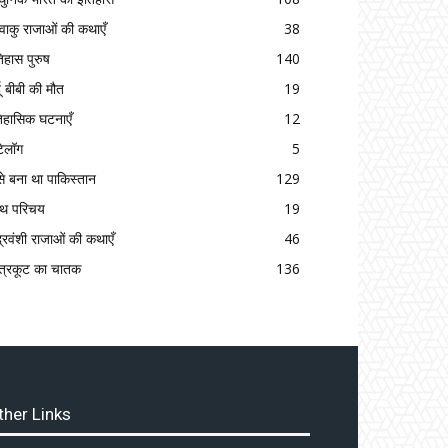
्ष्वाकु राजाओं की कथाएँ
38
िहास पुरुष
140
दू बीबी की मौत
19
िहासिक घटनाएँ
12
टेलॉग
5
से बना था पाकिस्तान
129
रंथ परिचय
19
द्रवंशी राजाओं की कथाएँ
46
त्रकूट का चातक
136
ther Links