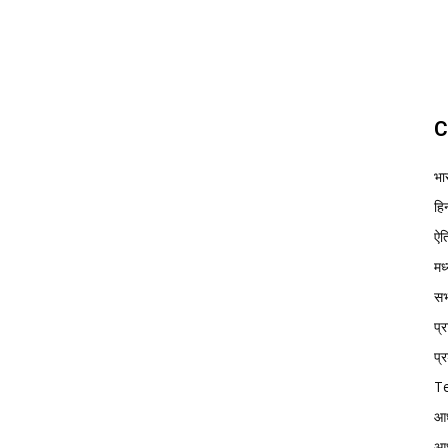
C
भा
हिन
ऐत
मध
सभ्
प्
प्र
Te
आध
आध