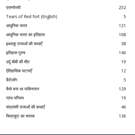
प्रश्नोत्तरी
252
Tears of Red fort (English)
5
आधुनिक भारत
121
आधुनिक भारत का इतिहास
108
इक्ष्वाकु राजाओं की कथाएँ
38
इतिहास पुरुष
140
उर्दू बीबी की मौत
19
ऐतिहासिक घटनाएँ
12
कैटेलॉग
5
कैसे बना था पाकिस्तान
129
ग्रंथ परिचय
19
चंद्रवंशी राजाओं की कथाएँ
46
चित्रकूट का चातक
136