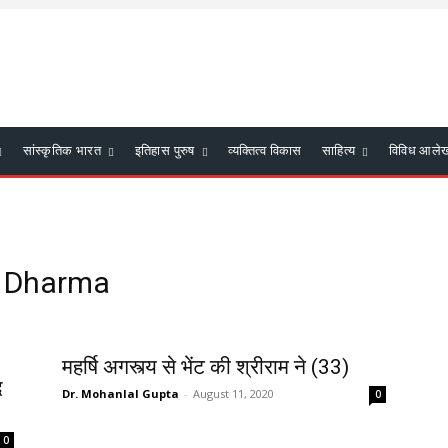
सांस्कृतिक भारत
इतिहास पुरुष
व्यक्तित्व विकास
साहित्य
विविध आले
u Dharma
महर्षि अगस्त्य से भेंट की श्रीराम ने (33)
द
Dr. Mohanlal Gupta
-
August 11, 2020
0
0