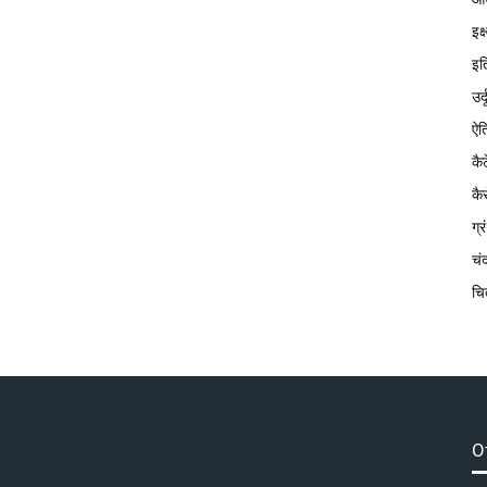
इक
इत
उर्
ऐत
कै
कै
ग्
चं
चि
O