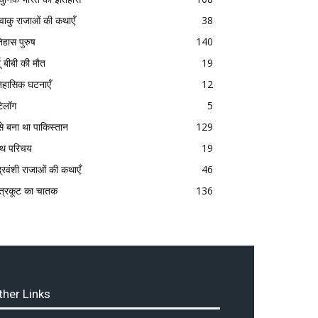
्ष्वाकु राजाओं की कथाएँ
38
िहास पुरुष
140
दू बीबी की मौत
19
िहासिक घटनाएँ
12
टेलॉग
5
से बना था पाकिस्तान
129
रंथ परिचय
19
द्रवंशी राजाओं की कथाएँ
46
त्रकूट का चातक
136
ther Links