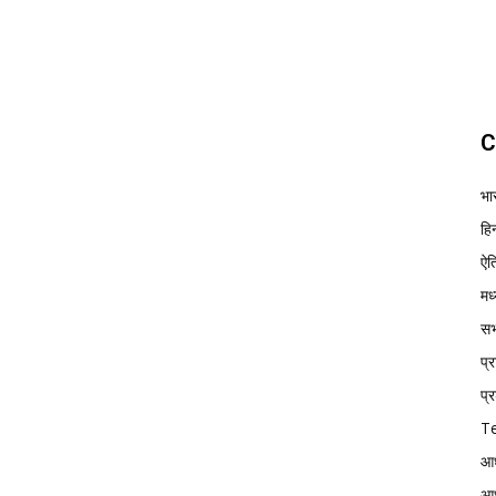
C
भा
हिन
ऐत
मध
सभ्
प्
प्र
Te
आध
आध