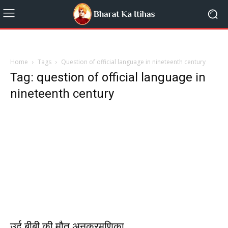
Home
Tags
Question of official language in nineteenth century
Tag: question of official language in
nineteenth century
उर्दू बीबी की मौत अनुक्रमणिका