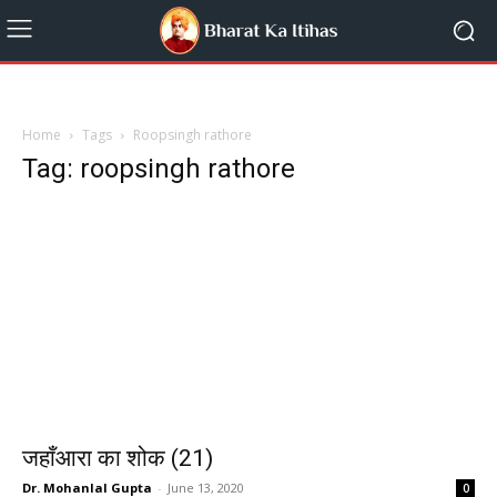
Home
Tags
Roopsingh rathore
Tag: roopsingh rathore
जहाँआरा का शोक (21)
Dr. Mohanlal Gupta
-
June 13, 2020
0