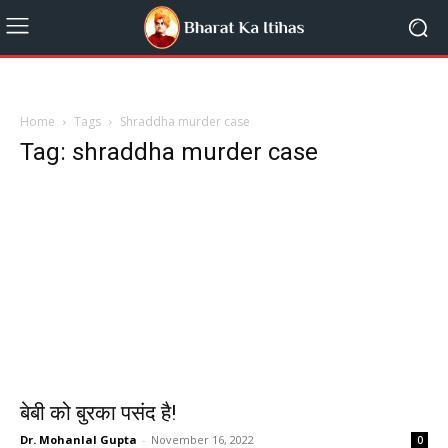
Home
Tags
Shraddha murder case
Tag: shraddha murder case
बेबी को बुरका पसंद है!
Dr. Mohanlal Gupta
-
November 16, 2022
0