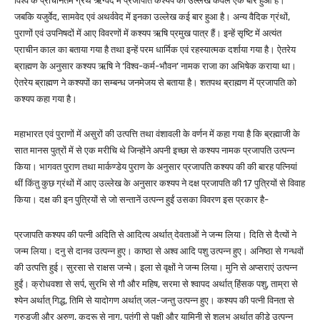
विश्व के प्राचीनतम ग्रंथ ऋग्वेद में प्रजापति कश्यप का उल्लेख केवल एक बार हुआ है।
जबकि यजुर्वेद, सामवेद एवं अथर्ववेद में इनका उल्लेख कई बार हुआ है। अन्य वैदिक ग्रंथों,
पुराणों एवं उपनिषदों में आए विवरणों में कश्यप ऋषि प्रमुख पात्र हैं। इन्हें सृष्टि में अत्यंत
प्राचीन काल का बताया गया है तथा इन्हें परम धार्मिक एवं रहस्यात्मक दर्शाया गया है। ऐतरेय
ब्राह्मण के अनुसार कश्यप ऋषि ने ‘विश्व-कर्म-भौवन’ नामक राजा का अभिषेक कराया था।
ऐतरेय ब्राह्मण ने कश्यपों का सम्बन्ध जनमेजय से बताया है। शतपथ ब्राह्मण में प्रजापति को
कश्यप कहा गया है।
महाभारत एवं पुराणों में असुरों की उत्पत्ति तथा वंशावली के वर्णन में कहा गया है कि ब्रह्माजी के
सात मानस पुत्रों में से एक मरीचि थे जिन्होंने अपनी इच्छा से कश्यप नामक प्रजापति उत्पन्न
किया। भागवत पुराण तथा मार्कण्डेय पुराण के अनुसार प्रजापति कश्यप की की बारह पत्नियां
थीं किंतु कुछ ग्रंथों में आए उल्लेख के अनुसार कश्यप ने दक्ष प्रजापति की 17 पुत्रियों से विवाह
किया। दक्ष की इन पुत्रियों से जो सन्तानें उत्पन्न हुईं उसका विवरण इस प्रकार है-
प्रजापति कश्यप की पत्नी अदिति से आदित्य अर्थात् देवताओं ने जन्म लिया। दिति से दैत्यों ने
जन्म लिया। दनु से दानव उत्पन्न हुए। काष्ठा से अश्व आदि पशु उत्पन्न हुए। अनिष्ठा से गन्धवों
की उत्पत्ति हुई। सुरसा से राक्षस जन्मे। इला से वृक्षों ने जन्म लिया। मुनि से अप्सराएं उत्पन्न
हुईं। क्रोधवशा से सर्प, सुरभि से गौ और महिष, सरमा से श्वापद अर्थात् हिंसक पशु, ताम्रा से
श्येन अर्थात् गिद्ध, तिमि से यादोगण अर्थात् जल-जन्तु उत्पन्न हुए। कश्यप की पत्नी विनता से
गरुड़जी और अरुण, कद्रू से नाग, पतंगी से पक्षी और यामिनी से शलभ अर्थात् कीड़े उत्पन्न