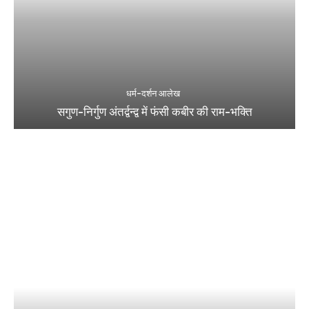
धर्म-दर्शन आलेख
सगुण-निर्गुण अंतर्द्वन्द्व में फंसी कबीर की राम-भक्ति