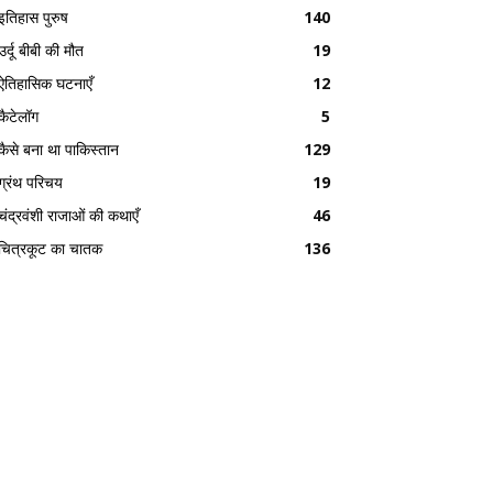
इतिहास पुरुष
140
उर्दू बीबी की मौत
19
ऐतिहासिक घटनाएँ
12
कैटेलॉग
5
कैसे बना था पाकिस्तान
129
ग्रंथ परिचय
19
चंद्रवंशी राजाओं की कथाएँ
46
चित्रकूट का चातक
136