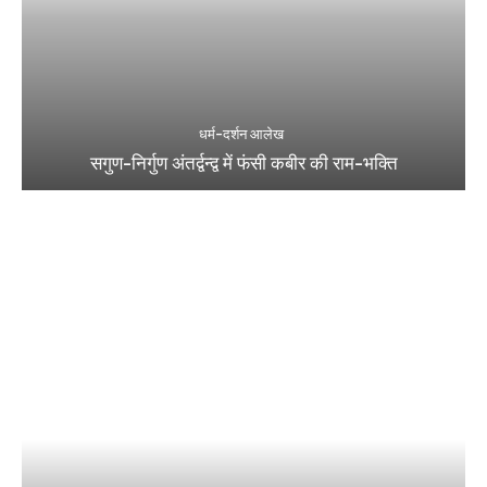
धर्म-दर्शन आलेख
सगुण-निर्गुण अंतर्द्वन्द्व में फंसी कबीर की राम-भक्ति