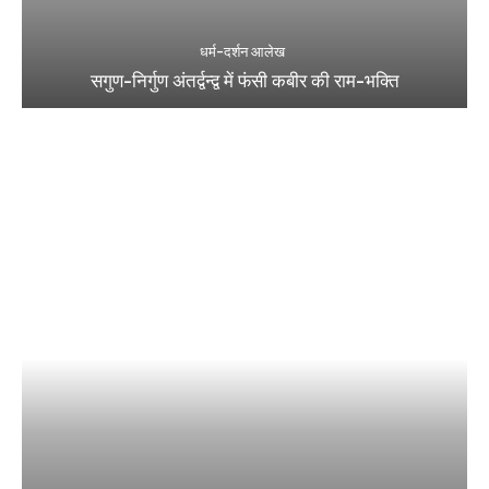
धर्म-दर्शन आलेख
सगुण-निर्गुण अंतर्द्वन्द्व में फंसी कबीर की राम-भक्ति