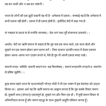
तब कर सकी और न अब कर सकेगी।
भारत के लोगों की एक झूठी कहानी यह भी है- अनेकता में एकता। सच्चाई यह है कि अनेकता में
कभी एकता नहीं होती। एकता में ही एकता होती है। इसीलिए वेदों में कहा गया है-
सं गच्छध्वं सं वदध्वं सं वो मनांसि जानताम्। देवा भागं यथा पूर्वे संजानाना उपासते।।
अर्थात्- वेदों का ऋषि समाज से कहता है कि तुम सब एक साथ चलो, एक साथ बोलो और
तुम्हारे मन एक समान होकर ज्ञान प्राप्त करें। जिस प्रकार प्राचीन काल में देवता एकमत
होकर अपना-अपना भाग ग्रहण करते थे, वैसे ही तुम भी अपनी एकता बनाए रखो।
समानो मन्त्रः समितिः समानी समानं मनः सह चित्तमेषाम्। समानं मन्त्रमभि मन्त्रये वः समानेन
वो हविषा जुहोमि।।
कुछ समय पहले भारत के प्रधानमंत्री नरेन्द्र मोदी ने भी एक भाषण में इस वेदमंत्र को उद्ध्त
कियाा था। इसका अर्थ यह कि ऋषि समाज का आह्वान करता है कि तुम सबके विचार समान
हों, तुम्हारी सभा (संगठन) एकतापूर्ण हो, तुम्हारे मन और चित्त एक हों। मैं तुम्हें समान विचार से
अभिमन्त्रित करता हूँ और समान श्रद्धा के साथ तुम्हारी आहुति स्वीकार करता हूँ।