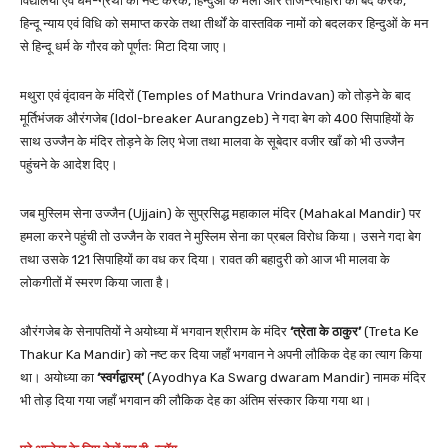
विद्यालयों एवं धर्म-ग्रंथों को नष्ट करके, हिन्दुओं के मेलों और तीज-त्यौहारों को बंद करके,
हिन्दू न्याय एवं विधि को समाप्त करके तथा तीर्थों के वास्तविक नामों को बदलकर हिन्दुओं के मन
से हिन्दू धर्म के गौरव को पूर्णतः मिटा दिया जाए।
मथुरा एवं वृंदावन के मंदिरों (Temples of Mathura Vrindavan) को तोड़ने के बाद
मूर्तिभंजक औरंगजेब (Idol-breaker Aurangzeb) ने गदा बेग को 400 सिपाहियों के
साथ उज्जैन के मंदिर तोड़ने के लिए भेजा तथा मालवा के सूबेदार वजीर खाँ को भी उज्जैन
पहुंचने के आदेश दिए।
जब मुस्लिम सेना उज्जैन (Ujjain) के सुप्रसिद्ध महाकाल मंदिर (Mahakal Mandir) पर
हमला करने पहुंची तो उज्जैन के रावत ने मुस्लिम सेना का प्रबल विरोध किया। उसने गदा बेग
तथा उसके 121 सिपाहियों का वध कर दिया। रावत की बहादुरी को आज भी मालवा के
लोकगीतों में स्मरण किया जाता है।
औरंगजेब के सेनापतियों ने अयोध्या में भगवान श्रीराम के मंदिर
‘त्रेता के ठाकुर’
(Treta Ke
Thakur Ka Mandir) को नष्ट कर दिया जहाँ भगवान ने अपनी लौकिक देह का त्याग किया
था। अयोध्या का
‘स्वर्गद्वारम्’
(Ayodhya Ka Swarg dwaram Mandir) नामक मंदिर
भी तोड़ दिया गया जहाँ भगवान की लौकिक देह का अंतिम संस्कार किया गया था।