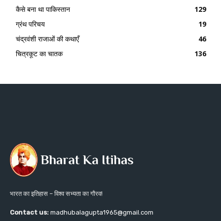
कैसे बना था पाकिस्तान
129
ग्रंथ परिचय
19
चंद्रवंशी राजाओं की कथाएँ
46
चित्रकूट का चातक
136
भारत का इतिहास – विश्व सभ्यता का गौरव!
Contact us:
madhubalagupta1965@gmail.com