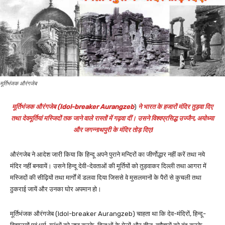
मूर्तिभंजक औरंगजेब
मूर्तिभंजक औरंगजेब (Idol-breaker Aurangzeb
)
ने भारत के हजारों मंदिर तुड़वा दिए
तथा देवमूर्तियां मस्जिदों तक जाने वाले रास्तों में गढ़वा दीं। उसने विश्वप्रसिद्ध उज्जैन, अयोध्या
और जगन्नाथपुरी के मंदिर तोड़ दिए!
औरंगजेब ने आदेश जारी किया कि हिन्दू अपने पुराने मन्दिरों का जीर्णोद्धार नहीं करें तथा नये
मंदिर नहीं बनवायें। उसने हिन्दू देवी-देवताओं की मूर्तियों को तुड़वाकर दिल्ली तथा आगरा में
मस्जिदों की सीढ़ियों तथा मार्गों में डलवा दिया जिससे वे मुसलमानों के पैरों से कुचली तथा
ठुकराई जायें और उनका घोर अपमान हो।
मूर्तिभंजक औरंगजेब (Idol-breaker Aurangzeb) चाहता था कि देव-मंदिरों, हिन्दू-