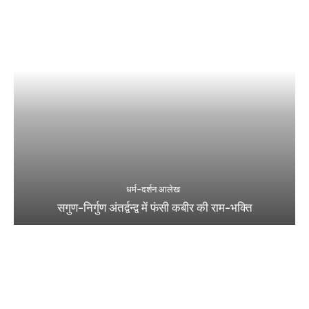
धर्म-दर्शन आलेख
सगुण-निर्गुण अंतर्द्वन्द्व में फंसी कबीर की राम-भक्ति