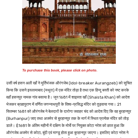
To purchase this book, please click on photo.
उसी वर्ष हसन अली खाँ ने मूर्तिभंजक औरंगजेब (Idol-breaker Aurangzeb) को सूचित
किया कि उसने इस्लामाबाद (मथुरा) में एक मंदिर तोड़ा है तथा एक हिन्दू बस्ती को नष्ट करके
वहाँ हसनपुर नामक गांव बसाया है। जून 1681 में शाइस्ता खाँ (Shaista Khan) को आदेश
भेजकर ब्रह्मपुराण में वर्णित जगन्नाथपुरी के विश्व-प्रसिद्ध मंदिर को तुड़वाया गया। 21
सितम्बर 1681 को औरंगजेब ने बेलदारों के दारोगा जवाहर चंद को आदेश दिए कि वह बुरहानपुर
(Burhanpur) जाए तथा अजमेर से बुरहानपुर तक के मार्ग में स्थित प्रत्येक मंदिर को तोड़
डाले। ई.1681 के अंतिम महीनों में दक्षिण के मोर्चे पर नियुक्त कोटा नरेश को ज्ञात हुआ कि
औरंगजेब अजमेर से कोटा, बूंदी एवं माण्डू होता हुआ बुरहानपुर जाएगा। इसलिए कोटा नरेश ने