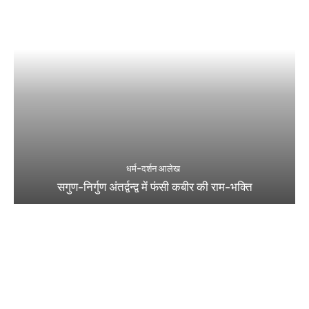
धर्म-दर्शन आलेख
सगुण-निर्गुण अंतर्द्वन्द्व में फंसी कबीर की राम-भक्ति