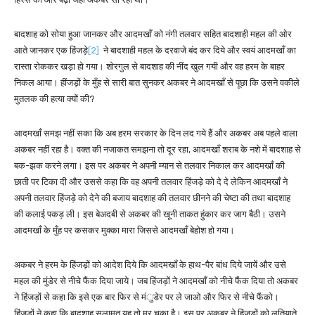
बादशाह को सोया हुआ जानकर और आदमखाँ को नंगी तलवार सहित बादशाही महल की ओर
आते जानकर एक हिंजड़े
[2]
ने बादशाही महल के दरवाजे बंद कर दिये और स्वयं आदमखाँ का
रास्ता रोककर खड़ा हो गया। शोरगुल से बादशाह की नींद खुल गयी और वह हरम के बाहर
निकल आया। हींजड़ों के मुँह से सारी बात सुनकर अकबर ने आदमखाँ से पूछा कि उसने वकीले
मुतलक की हत्या क्यों की?
आदमखाँ समझ नहीं सका कि अब हरम सरकार के दिन लद गये हैं और अकबर अब पहले वाला
अकबर नहीं रहा है। वक्त की नजाकत समझना तो दूर रहा, आदमखाँ शराब के नशे में बादशाह से
बक-झक करने लगा। इस पर अकबर ने अपनी म्यान से तलवार निकाल कर आदमखाँ की
छाती पर टिका दी और उससे कहा कि वह अपनी तलवार हिंजड़े को दे दे लेकिन आदमखाँ ने
अपनी तलवार हिंजड़े को देने की बजाय बादशाह की तलवार छीनने की चेष्टा की तथा बादशाह
की कलाई पकड़ ली। इस बेअदबी से अकबर की खूनी ताकत हुंकार कर जाग बैठी। उसने
आदमखाँ के मुँह पर कसकर मुक्का मारा जिससे आदमखाँ बेहोश हो गया।
अकबर ने हरम के हिंजड़ों को आदेश दिये कि आदमखाँ के हाथ-पैर बांध दिये जायें और उसे
महल की मुंडेर से नीचे फैंक दिया जाये। जब हिंजड़ों ने आदमखाँ को नीचे फैंक दिया तो अकबर
ने हिंजड़ों से कहा कि इसे एक बार फिर से मंुडेर पर ले जाओ और फिर से नीचे फैंको।
हिंजड़ों ने कहा कि बादशाह सलामत यह तो मर चुका है। इस पर अकबर ने हिंजड़ों को लतियाते