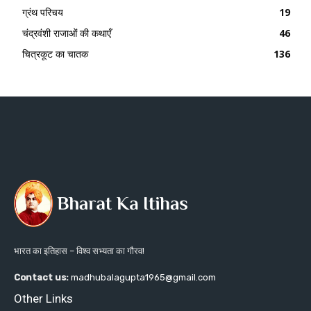
ग्रंथ परिचय
19
चंद्रवंशी राजाओं की कथाएँ
46
चित्रकूट का चातक
136
भारत का इतिहास – विश्व सभ्यता का गौरव!
Contact us:
madhubalagupta1965@gmail.com
Other Links