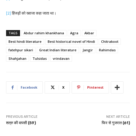
[2]
हिंजड़ों को ख्वाजा कहा जाता था।
TAGS
Abdur rahim khankhana
Agra
Akbar
Best hindi literature
Best historical novel of Hindi
Chitrakoot
fatehpur sikari
Great Indian literature
Jangir
Rahimdas
Shahjahan
Tulsidas
vrindavan
Facebook
X
Pinterest
PREVIOUS ARTICLE
NEXT ARTICLE
शत्रु की वापसी (59)
फिर से गुजरात (61)