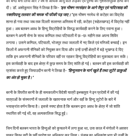
को बन्दी बना लिया और 7 वर्ष से अधिक आयु वाले लड़कों एवं पुरुषों की नृशंसतापूर्वक हत्या कर
दी। डॉ. अशोकुमार सिंह ने लिखा है कि-
‘इस भीषण नरसंहार के आगे तैमूर एवं नादिरशाह की
रक्तपिपासु तलवार की चमक भी फीकी पड़ जाए।’
इस भीषण नरमेध से कटेहर का विद्रोह
शान्त हो गया तथा जब तक दिल्ली सल्तनत अस्तित्व में रही, कटेहर (रूहेलखण्ड) में विद्रोह नहीं
हुआ। अब बलबन अवध के हिन्दू विद्रोहियों के विरुद्ध कार्यवाही करने के लिए रवाना हुआ।
बलबन ने अपनी सेना के साथ कम्पिल तथा पटियाली में छः-छः महीने तक अपना शिविर
लगाया। उसने कम्पिल, पटियाली, भोजपुर तथा जलाली में नए किले एवं मस्जिदें बनवाईं। इन
किलों में अफगानी सैनिकों को नियुक्त कर दिया और उन्हें उन्हीं क्षेत्रों में बड़े भूखण्ड दे दिए
ताकि इन अफगानी सैनिकों के परिवार वहीं पर रहकर हिन्दू विद्रोहियों का मुकाबला कर सकें।
इस कार्यवाही के बाद इस क्षेत्र में कुछ समय के लिए शांति हो गई। बलबन की इस कार्यवाही की
प्रशंसा करते हुए जियाउद्दीन बरनी ने लिखा है-
‘हिन्दुस्तान के मार्ग खुले हैं तथा लुटेरे डाकुओं
का अंत हो चुका है।’
बरनी के विपरीत बरनी के ही समकालीन विदेशी यात्री इब्नबतूता ने इन प्रदेशों में की गई
यात्राओं के संस्मरणों में जलाली के खतरनाक मार्ग और वहाँ के हिन्दू लुटेरों के बारे में
भयाक्रांत वर्णन किया है। इससे स्पष्ट होता है कि बलबन द्वारा अवध के क्षेत्र में जो शांति
स्थापित की गई थी, वह अल्पकालिक सिद्ध हुई।
जिन दिनों बलबन भारत के हिन्दुओं को कुचलने में लगा हुआ था, उस काल में मंगोलों ने अवसर
पाकर सिन्धु नदी के पूर्वी प्रदेश पर अधिकार कर लिया। पंजाब का अधिकांश भाग भी उन्हीं के