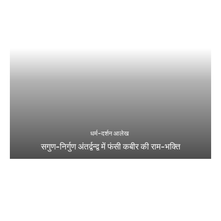
धर्म-दर्शन आलेख
सगुण-निर्गुण अंतर्द्वन्द्व में फंसी कबीर की राम-भक्ति