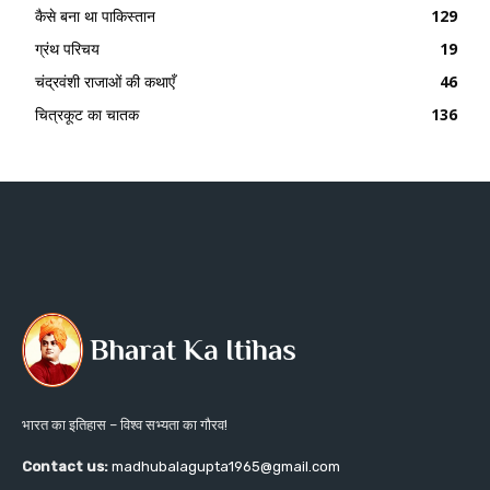
कैसे बना था पाकिस्तान
129
ग्रंथ परिचय
19
चंद्रवंशी राजाओं की कथाएँ
46
चित्रकूट का चातक
136
भारत का इतिहास – विश्व सभ्यता का गौरव!
Contact us:
madhubalagupta1965@gmail.com