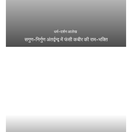
धर्म-दर्शन आलेख
सगुण-निर्गुण अंतर्द्वन्द्व में फंसी कबीर की राम-भक्ति