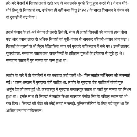
हरे-भरे मैदानों में सिक्ख तब से रहते आए थे जब उनके पुरखे हिन्दू हुआ करते थे। वे कब धीरे-
धीरे हिन्दू से सिक्ख हो गए, उन्हें पता ही नहीं चला किंतु ई.1947 के भारत विभाजन ने पंजाब को
दो टुकड़ों में बांट दिया।
इससे पंजाब के हरे-भरे मैदान तो उनसे छिने ही, साथ ही लाखों सिक्खों को जान से हाथ धोना
पड़ा और पचास लाख से अधिक सिक्खों को पूर्वी-पंजाब से भागकर पश्चिमी-पंजाब आना पड़ा।
सिक्खों के प्राणों से भी प्रिय ऐतिहासिक नगर एवं गुरुद्वारे पाकिस्तान में चले गए। इनमें लाहौर,
गुजरांवाला, ननकाना साहब तथा रावलपिण्डी के इतिहास गुरुओं के इतिहास से जुड़े हुए थे।
ननकाना साहब में गुरु नानक का जन्म हुआ था।
लाहौर के बारे में तो पंजाबियों में यह कहावत कही जाती थी-
‘जिन लाहौर नहीं वेख्या ओ जनम्याई
नई।’
हसन अब्दाल में गुरुद्वारा पंजी साहिब था, लाहौर के गुरुद्वारा डेरा साहिब में पांचवे गुरु
अर्जुन देव की हत्या हुई थी, करतारपुर में गुरुद्वारा करतारपुर साहब था जहाँ गुरु नानक का निधन
हुआ था। इनके साथ ही सिक्खों ने लाहौर स्थित महाराजा रंजीत सिंह के पवित्र स्थान को भी
गंवा दिया। सिक्खों की पीड़ा को कोई समझे न समझे, मुस्लिमलीगियों के लिए यही बहुत था कि
आखिर बन गया पाकिस्तान।