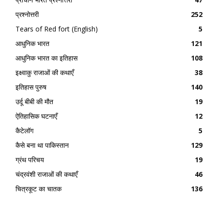
प्रश्नोत्तरी
252
Tears of Red fort (English)
5
आधुनिक भारत
121
आधुनिक भारत का इतिहास
108
इक्ष्वाकु राजाओं की कथाएँ
38
इतिहास पुरुष
140
उर्दू बीबी की मौत
19
ऐतिहासिक घटनाएँ
12
कैटेलॉग
5
कैसे बना था पाकिस्तान
129
ग्रंथ परिचय
19
चंद्रवंशी राजाओं की कथाएँ
46
चित्रकूट का चातक
136