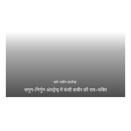
धर्म-दर्शन आलेख
सगुण-निर्गुण अंतर्द्वन्द्व में फंसी कबीर की राम-भक्ति