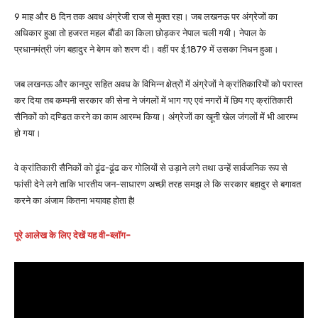
9 माह और 8 दिन तक अवध अंग्रेजी राज से मुक्त रहा। जब लखनऊ पर अंग्रेजों का
अधिकार हुआ तो हजरत महल बौंडी का किला छोड़कर नेपाल चली गयी। नेपाल के
प्रधानमंत्री जंग बहादुर ने बेगम को शरण दी। वहीं पर ई.1879 में उसका निधन हुआ।
जब लखनऊ और कानपुर सहित अवध के विभिन्न क्षेत्रों में अंग्रेजों ने क्रांतिकारियों को परास्त
कर दिया तब कम्पनी सरकार की सेना ने जंगलों में भाग गए एवं नगरों में छिप गए क्रांतिकारी
सैनिकों को दण्डित करने का काम आरम्भ किया। अंग्रेजों का खूनी खेल जंगलों में भी आरम्भ
हो गया।
वे क्रांतिकारी सैनिकों को ढूंढ-ढूंढ कर गोलियों से उड़ाने लगे तथा उन्हें सार्वजनिक रूप से
फांसी देने लगे ताकि भारतीय जन-साधारण अच्छी तरह समझ ले कि सरकार बहादुर से बगावत
करने का अंजाम कितना भयावह होता है!
पूरे आलेख के लिए देखें यह वी-ब्लॉग-