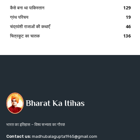
कैसे बना था पाकिस्तान
129
ग्रंथ परिचय
19
चंद्रवंशी राजाओं की कथाएँ
46
चित्रकूट का चातक
136
भारत का इतिहास – विश्व सभ्यता का गौरव!
Contact us:
madhubalagupta1965@gmail.com