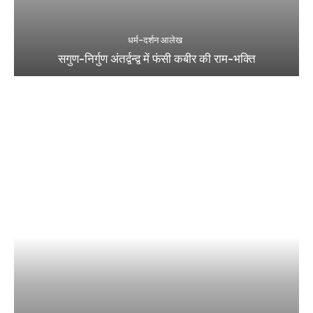
धर्म-दर्शन आलेख
सगुण-निर्गुण अंतर्द्वन्द्व में फंसी कबीर की राम-भक्ति