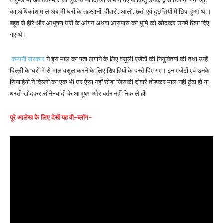
वे गुण्डे भी अब तक मारे जा चुके थे या दिल्ली से भाग गए थे किंतु उनके द्वारा छिपाया गया लूट
का अधिकांश माल अब भी घरों के तहखानों, दीवारों, आलों, छतों एवं दुछत्तियों में छिपा हुआ था।
बहुत से हीरे और आभूषण घरों के आंगन अथवा आसपास की भूमि को खोदकर उनमें छिपा दिए
गए थे।
कम्पनी सरकार
ने इस माल का पता लगाने के लिए वसूली एजेंटों की नियुक्तियां कीं तथा उन्हें
दिल्ली के घरों में से माल वसूल करने के लिए सिपाहियों के दस्ते दिए गए। इन एजेंटों एवं उनके
सिपाहियों ने दिल्ली का एक भी घर ऐसा नहीं छोड़ा जिसकी दीवारें तोड़कर माल नहीं ढूंढा हो या
धरती खोदकर सोने-चांदी के आभूषण और बर्तन नहीं निकाले हों!
पूरे आलेख के लिए देखें यह वी-ब्लॉग-