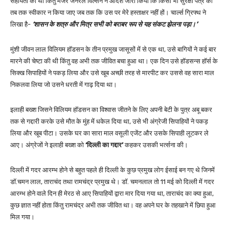
सहायता की थी किंतु मेजर जनरल विल्सन ने आदेश जारी किया कि किसी भी सुरक्षा पत्र को
तब तक स्वीकार न किया जाए जब तक कि उस पर मेरे हस्ताक्षर नहीं हों। चार्ल्स ग्रिफ्थ ने
लिखा है-
‘शासन के शत्रु और मित्र सभी को बराबर रूप से यह संकट झेलना पड़ा।’
मुंशी जीवन लाल विलियम हॉडसन के तीन प्रमुख जासूसों में से एक था, उसे बागियों ने कई बार
मारने की चेष्टा की थी किंतु वह अभी तक जीवित बचा हुआ था। एक दिन उसे हॉडसन्स हॉर्स के
सिक्ख सिपाहियों ने पकड़ लिया और उसे खूब अच्छी तरह से मारपीट कर उससे वह सारा माल
निकलवा लिया जो उसने धरती में गाढ़ दिया था।
इलाही बख्श जिसने विलियम हॉडसन का विश्वास जीतने के लिए अपनी बेटी के पुत्र अबू बकर
तक से गद्दारी करके उसे मौत के मुंह में धकेल दिया था, उसे भी अंग्रेजी सिपाहियों ने पकड़
लिया और खूब पीटा। उसके घर का सारा माल वसूली एजेंट और उसके सिपाही लूटकर ले
आए। अंग्रेजों ने इलाही बख्श को
‘दिल्ली का गद्दार’
कहकर उसकी भर्त्सना की।
दिल्ली में गदर आरम्भ होने से बहुत पहले ही दिल्ली के कुछ प्रमुख लोग ईसाई बन गए थे जिनमें
डॉ.चमन लाल, ताराचंद तथा रामचंद्र प्रमुख थे। डॉ. चमनलाल तो 11 मई को दिल्ली में गदर
आरम्भ होने वाले दिन ही मेरठ से आए सिपाहियों द्वारा मार दिया गया था, ताराचंद का क्या हुआ,
कुछ ज्ञात नहीं होता किंतु रामचंद्र अभी तक जीवित था। वह अपने घर के तहखाने में छिपा हुआ
मिल गया।