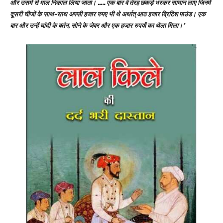
और उसमें से माल निकाल लिया जाता। ….. एक बार वे तेरह छकड़े भरकर सामान लाए जिनमें
दूसरी चीजों के साथ-साथ अस्सी हजार रुपए भी थे अर्थात् आठ हजार ब्रिटिश पाउंड। एक
बार और उन्हें चांदी के बर्तन, सोने के जेवर और एक हजार रुपयों का थैला मिला।’