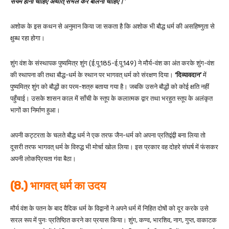
संयम होना चाहिए अर्थात् संभल कर बोलना चाहिए।’
अशोक के इस कथन से अनुमान किया जा सकता है कि अशोक भी बौद्ध धर्म की असहिष्णुता से
क्षुब्ध रहा होगा।
शुंग वंश के संस्थापक पुष्यमित्र शुंग (ई.पू.185-ई.पू.149) ने मौर्य-वंश का अंत करके शुंग-वंश
की स्थापना की तथा बौद्ध-धर्म के स्थान पर भागवत् धर्म को संरक्षण दिया।
‘दिव्यावदान’
में
पुष्यमित्र शुंग को बौद्धों का परम-शत्रु बताया गया है। जबकि उसने बौद्धों को कोई क्षति नहीं
पहुँचाई। उसके शासन काल में साँची के स्तूप के कलात्मक द्वार तथा भरहुत स्तूप के अलंकृत
भागों का निर्माण हुआ।
अपनी कट्टरता के चलते बौद्ध धर्म ने एक तरफ जैन-धर्म को अपना प्रतिद्वंद्वी बना लिया तो
दूसरी तरफ भागवत् धर्म के विरुद्ध भी मोर्चा खोल लिया। इस प्रकार वह दोहरे संघर्ष में फंसकर
अपनी लोकप्रियता गंवा बैठा।
(8.) भागवत् धर्म का उदय
मौर्य वंश के पतन के बाद वैदिक धर्म के विद्वानों ने अपने धर्म में निहित दोषों को दूर करके उसे
सरल रूप में पुनः प्रतिष्ठित करने का प्रयास किया। शुंग, कण्व, भारशिव, नाग, गुप्त, वाकाटक