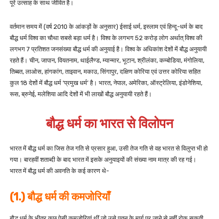
पूरे उत्साह के साथ जीवित है।
वर्तमान समय में (वर्ष 2010 के आंकड़ों के अनुसार) ईसाई धर्म, इस्लाम एवं हिन्दू-धर्म के बाद
बौद्ध धर्म विश्व का चौथा सबसे बड़ा धर्म है। विश्व के लगभग 52 करोड़ लोग अर्थात् विश्व की
लगभग 7 प्रतिशत जनसंख्या बौद्ध धर्म की अनुयाई है। विश्व के अधिकांश देशों में बौद्ध अनुयायी
रहते हैं। चीन, जापान, वियतनाम, थाईलैण्ड, म्यान्मार, भूटान, श्रीलंका, कम्बोडिया, मंगोलिया,
तिब्बत, लाओस, हांगकांग, ताइवान, मकाउ, सिंगापुर, दक्षिण कोरिया एवं उत्तर कोरिया सहित
कुल 18 देशों में बौद्ध धर्म ‘प्रमुख धर्म’ है। भारत, नेपाल, अमेरिका, ऑस्ट्रेलिया, इंडोनेशिया,
रूस, ब्रुनेई, मलेशिया आदि देशों में भी लाखों बौद्ध अनुयायी रहते हैं।
बौद्ध धर्म का भारत से विलोपन
भारत में बौद्ध धर्म का जिस तेज गति से प्रसार हुआ, उसी तेज गति से वह भारत से विलुप्त भी हो
गया। बारहवीं शताब्दी के बाद भारत में इसके अनुयाइयों की संख्या नाम मात्र की रह गई।
भारत में बौद्ध धर्म की अवनति के कई कारण थे-
(1.) बौद्ध धर्म की कमजोरियाँ
बौद्ध धर्म के भीतर कुछ ऐसी कमजोरियां थीं जो उसे पतन के मार्ग पर जाने से नहीं रोक सकती