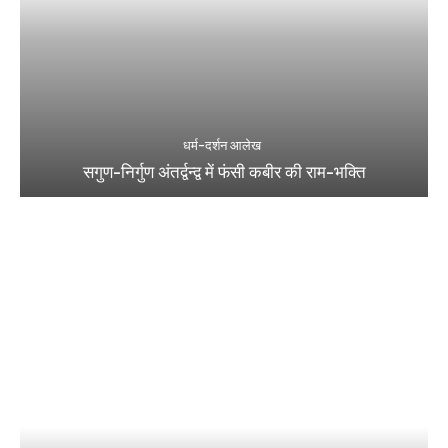
धर्म-दर्शन आलेख
सगुण-निर्गुण अंतर्द्वन्द्व में फंसी कबीर की राम-भक्ति