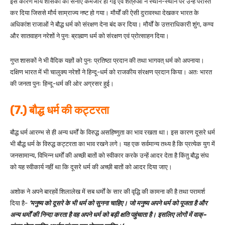
इस कारण मौर्य शासकों की सेनाएं कमजोर हो गईं एवं शत्रुओं ने स्थान-स्थान पर उन्हें परास्त
कर दिया जिससे मौर्य साम्राज्य नष्ट हो गया। मौर्यों की ऐसी दुरावस्था देखकर भारत के
अधिकांश राजाओं ने बौद्ध धर्म को संरक्षण देना बंद कर दिया। मौर्यों के उत्तराधिकारी शुंग, कण्व
और सातवाहन नरेशों ने पुनः ब्राह्मण धर्म को संरक्षण एवं प्रोत्साहन दिया।
गुप्त शासकों ने भी वैदिक यज्ञों को पुनः प्रतिष्ठा प्रदान की तथा भागवत् धर्म को अपनाया।
दक्षिण भारत में भी चालुक्य नरेशों ने हिन्दू-धर्म को राजकीय संरक्षण प्रदान किया। अतः भारत
की जनता पुनः हिन्दू-धर्म की ओर अग्रसर हुई।
(7.) बौद्ध धर्म की कट्टरता
बौद्ध धर्म आरम्भ से ही अन्य धर्मों के विरुद्ध असहिष्णुता का भाव रखता था। इस कारण दूसरे धर्म
भी बौद्ध धर्म के विरुद्ध कट्टरता का भाव रखने लगे। यह एक सर्वमान्य तथ्य है कि प्रत्येक युग में
जनसामान्य, विभिन्न धर्मों की अच्छी बातों को स्वीकार करके उन्हें आदर देता है किंतु बौद्ध संघ
को यह स्वीकार्य नहीं था कि दूसरे धर्म की अच्छी बातों को आदर दिया जाए।
अशोक ने अपने बारहवें शिलालेख में सब धर्मों के सार की वृद्धि की कामना की है तथा परामर्श
दिया है-
‘मनुष्य को दूसरे के भी धर्म को सुनना चाहिए। जो मनुष्य अपने धर्म को पूजता है और
अन्य धर्मों की निन्दा करता है वह अपने धर्म को बड़ी क्षति पहुंचाता है। इसलिए लोगों में वाक्-