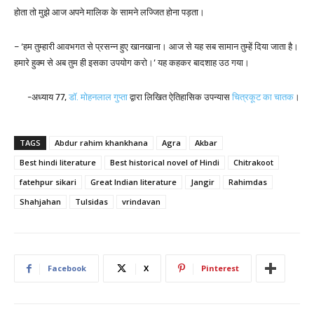
होता तो मुझे आज अपने मालिक के सामने लज्जित होना पड़ता।
– ‘हम तुम्हारी आवभगत से प्रसन्न हुए खानखाना। आज से यह सब सामान तुम्हें दिया जाता है।
हमारे हुक्म से अब तुम ही इसका उपयोग करो।’ यह कहकर बादशाह उठ गया।
-अध्याय 77,
डॉ. मोहनलाल गुप्ता
द्वारा लिखित ऐतिहासिक उपन्यास
चित्रकूट का चातक
।
TAGS
Abdur rahim khankhana
Agra
Akbar
Best hindi literature
Best historical novel of Hindi
Chitrakoot
fatehpur sikari
Great Indian literature
Jangir
Rahimdas
Shahjahan
Tulsidas
vrindavan
Facebook
X
Pinterest