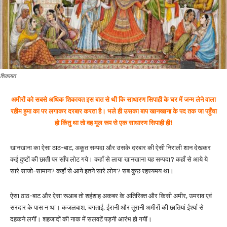
शिकायत
अमीरों को सबसे अधिक शिकायत इस बात से थी कि साधारण सिपाही के घर में जन्म लेने वाला
रहीम हुमा का पर लगाकर दरबार करता है। भले ही उसका बाप खानखाना के पद तक जा पहुँचा
हो किंतु था तो वह मूल रूप से एक साधारण सिपाही ही!
खानखाना का ऐसा ठाठ-बाट, अकूत सम्पदा और उसके दरबार की ऐसी निराली शान देखकर
कई दुष्टों की छाती पर साँप लोट गये। कहाँ से लाया खानखाना यह सम्पदा? कहाँ से आये ये
सारे साजो-सामान? कहाँ से आये इतने सारे लोग? सब कुछ रहस्यमय था।
ऐसा ठाठ-बाट और ऐसा रूआब तो शहंशाह अकबर के अतिरिक्त और किसी अमीर, उमराव एवं
सरदार के पास न था। कजलबाश, चगताई, ईरानी और तूरानी अमीरों की छातियां ईर्श्या से
दहकने लगीं। शहजादों की नाक में सलवटें पड़नी आरंभ हो गयीं।