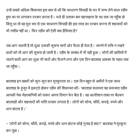
उन्हें सबसे अधिक शिकायत इस बात से थी कि साधारण सिपाही के घर में जन्म लेने वाला रहीम
हुमा का पर लगाकर दरबार करता है। भले ही उसका बाप खानखाना के पद तक जा पहुँचा हो
किंतु था तो वह मूल रूप से एक साधारण सिपाही ही! इस तरह का दरबार करना तो शहजादों को
भी नसीब नहीं था। फिर रहीम की ऐसी क्या हैसियत है?
जब आग जलती है तो धुंआ उसकी सूचना चारों ओर फैला ही देता है। जानने में रुचि न रखने
वालों को भी आग की सूचना हो जाती है। रहीम के सम्बंध में भी यही हुआ। लोगों की छातियों में
जलने वाली आग का धुंआ भी चारों ओर फैलने लगा और एक दिन बादशाह अकबर के महल तक
जा पहुँचा।
बादशाह इन खबरों को सुन-सुन कर मुस्कुराता था। एक दिन बहुत से अमीरों ने एक साथ
बादशाह के हुजूर में इकट्ठे होकर रहीम की शिकायत की- ‘बादशाह सलामत यह कमजात रहीम
आपकी नेक मेहरबानियों को पाकर अपना दिमाग फेर बैठा है। वह आलीशान तख्त पर बैठकर
बादशाहों और शहजादों की भांति दरबार लगाता है। लोगों को सोना, चाँदी, कपड़े, रुपये और
धान बांटता है।’
– ‘लोगों को सोना, चाँदी, कपड़े, रुपये और धान बांटना कोई गुनाह है क्या?’ बादशाह ने मुस्कुरा
कर पूछा।