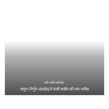
धर्म-दर्शन आलेख
सगुण-निर्गुण अंतर्द्वन्द्व में फंसी कबीर की राम-भक्ति