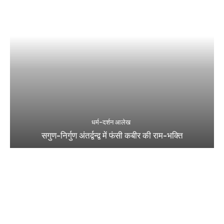
धर्म-दर्शन आलेख
सगुण-निर्गुण अंतर्द्वन्द्व में फंसी कबीर की राम-भक्ति