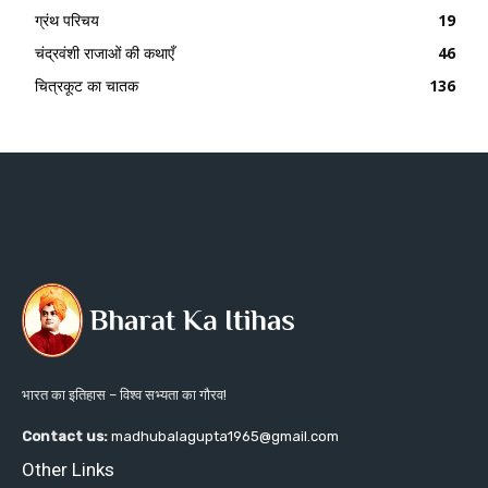
ग्रंथ परिचय
19
चंद्रवंशी राजाओं की कथाएँ
46
चित्रकूट का चातक
136
भारत का इतिहास – विश्व सभ्यता का गौरव!
Contact us:
madhubalagupta1965@gmail.com
Other Links