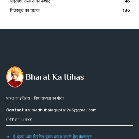
चंद्रवंशी राजाओं की कथाएँ
46
चित्रकूट का चातक
136
भारत का इतिहास – विश्व सभ्यता का गौरव!
Contact us:
madhubalagupta1965@gmail.com
Other Links
ई-बुक्स और प्रिंटेड बुक्स क्रय करने हेतु वैबसाइट