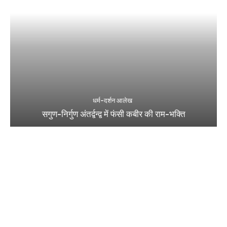
धर्म-दर्शन आलेख
सगुण-निर्गुण अंतर्द्वन्द्व में फंसी कबीर की राम-भक्ति