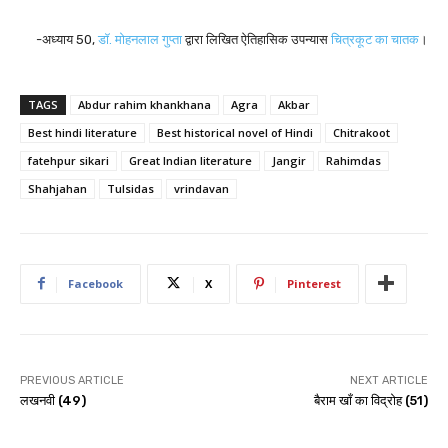
-अध्याय 50,
डॉ. मोहनलाल गुप्ता
द्वारा लिखित ऐतिहासिक उपन्यास
चित्रकूट का चातक
।
TAGS
Abdur rahim khankhana
Agra
Akbar
Best hindi literature
Best historical novel of Hindi
Chitrakoot
fatehpur sikari
Great Indian literature
Jangir
Rahimdas
Shahjahan
Tulsidas
vrindavan
Facebook
X
Pinterest
PREVIOUS ARTICLE
NEXT ARTICLE
लखनवी (49)
बैराम खाँ का विद्रोह (51)