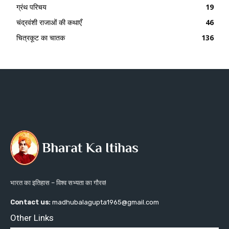
ग्रंथ परिचय
19
चंद्रवंशी राजाओं की कथाएँ
46
चित्रकूट का चातक
136
भारत का इतिहास – विश्व सभ्यता का गौरव!
Contact us:
madhubalagupta1965@gmail.com
Other Links