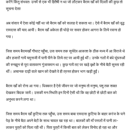
करेंगे किंतु संभवतः उनमें से एक भी हितैषी न था जो लौटकर बैराम खाँ को दिल्ली की कुछ तो
सूचना देता!
अब संसार में ऐसा कोई नहीं था जो बैराम खाँ को सलाह दे सकता था। ऐसे में बैराम खाँ को वृद्ध
रामदास की याद आयी। बैराम खाँ अकेला ही घोड़े पर सवार होकर आगरा के लिये रवाना हो
गया।
जिस समय बैरामखाँ गौघाट पहुँचा, उस समय तक सूर्यदेव आकाश के ठीक मध्य में आ विराजे थे
और हजारों गायें यमुनाजी में पानी पीने के लिये तट पर आयी हुई थीं। उनके गलों में बंधे घुंघरुओं
की रुनझुन से पूरा वातावरण गुंजायमान था। कुछ गायें तट पर खड़े वृक्षों के नीचे बैठी सुस्ता रही
थीं। अचानक दाढ़ी वाले खान को देखते वे ही त्रस्त होकर भाग खड़ी हुईं।
बैराम खाँ को रोना आ गया। धिक्कार है ऐसे जीवन पर जो मनुष्य तो मनुष्य, पशु तक शक्ल
देखकर बिदक जायें। उसकी मनःस्थिति इन दिनों ऐसी थी कि वह छोटी से छोटी बात को
अनुभव करने लगा था।
जिस समय बैराम खाँ कुटिया तक पहुँचा, उस समय बाबा रामदास कुटिया के बाहर करंज के घने
पेड़ के नीचे बैठा अपने बेटों के साथ चावल खा रहा था। बालकों की माँ पत्तलों में पानी ला-
लाकर पुत्रों को पिला रही थी। पिता पुत्रों में किसी बात को लेकर विनोद हो रहा था और