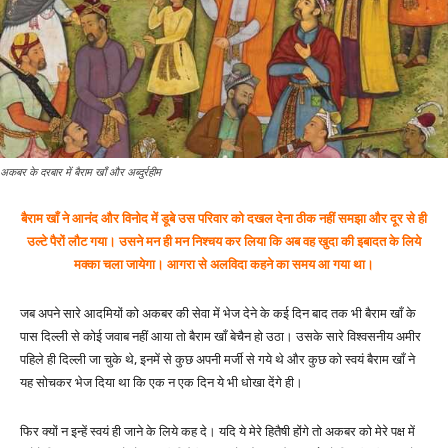
अकबर के दरबार में बैराम खाँ और अब्दुर्रहीम
बैराम खाँ ने आनंद और विनोद में डूबे उस परिवार को दखल देना ठीक नहीं समझा और दूर से ही
उल्टे पैरों लौट गया। उसने मन ही मन निश्चय कर लिया कि अब वह खुदा की इबादत के लिये
मक्का चला जायेगा। आगरा से अलविदा कहने का समय आ गया था।
जब अपने सारे आदमियों को अकबर की सेवा में भेज देने के कई दिन बाद तक भी बैराम खाँ के
पास दिल्ली से कोई जवाब नहीं आया तो बैराम खाँ बेचैन हो उठा। उसके सारे विश्वसनीय अमीर
पहिले ही दिल्ली जा चुके थे, इनमें से कुछ अपनी मर्जी से गये थे और कुछ को स्वयं बैराम खाँ ने
यह सोचकर भेज दिया था कि एक न एक दिन ये भी धोखा देंगे ही।
फिर क्यों न इन्हें स्वयं ही जाने के लिये कह दे। यदि ये मेरे हितैषी होंगे तो अकबर को मेरे पक्ष में