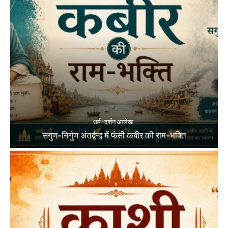
धर्म-दर्शन आलेख
सगुण-निर्गुण अंतर्द्वन्द्व में फंसी कबीर की राम-भक्ति