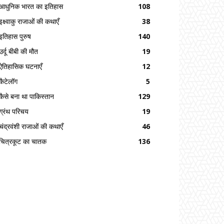
आधुनिक भारत का इतिहास
108
इक्ष्वाकु राजाओं की कथाएँ
38
इतिहास पुरुष
140
उर्दू बीबी की मौत
19
ऐतिहासिक घटनाएँ
12
कैटेलॉग
5
कैसे बना था पाकिस्तान
129
ग्रंथ परिचय
19
चंद्रवंशी राजाओं की कथाएँ
46
चित्रकूट का चातक
136