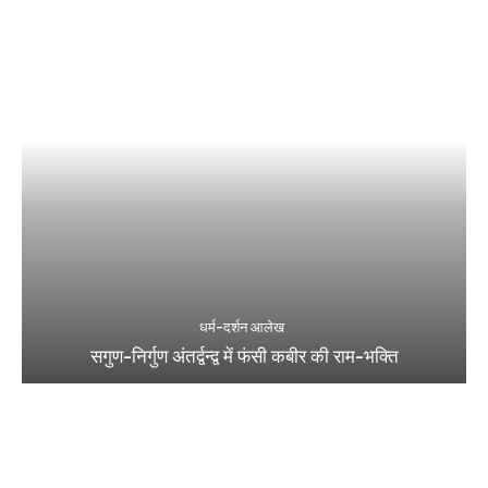
धर्म-दर्शन आलेख
सगुण-निर्गुण अंतर्द्वन्द्व में फंसी कबीर की राम-भक्ति