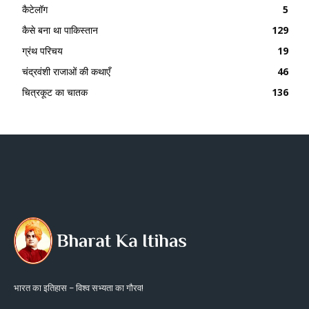
कैटेलॉग
5
कैसे बना था पाकिस्तान
129
ग्रंथ परिचय
19
चंद्रवंशी राजाओं की कथाएँ
46
चित्रकूट का चातक
136
भारत का इतिहास – विश्व सभ्यता का गौरव!