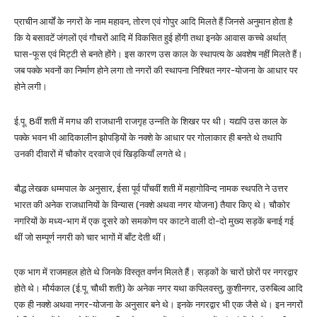
प्राचीन आर्यों के नगरों के नाम महावन, तोरण एवं गोपुर आदि मिलते हैं जिनसे अनुमान होता है
कि ये बसावटें जंगलों एवं गौचरों आदि में विकसित हुई होंगी तथा इनके आवास कच्चे अर्थात्
घास-फूस एवं मिट्टी से बनते होंगे। इस कारण उस काल के स्थापत्य के अवशेष नहीं मिलते हैं।
जब पक्के भवनों का निर्माण होने लगा तो नगरों की स्थापना निश्चित नगर-योजना के आधार पर
होने लगी।
ई.पू. 8वीं शती में मगध की राजधानी राजगृह उन्नति के शिखर पर थी। यद्यपि उस काल के
पक्के भवन भी आदिकालीन झोपड़ियों के नक्शे के आधार पर गोलाकार ही बनते थे तथापि
उनकी दीवारों में चौकोर दरवाजे एवं खिड़कियाँ लगते थे।
बौद्ध लेखक धम्मपाल के अनुसार, ईसा पूर्व पाँचवीं शती में महागोविन्द नामक स्थपति ने उत्तर
भारत की अनेक राजधानियों के विन्यास (नक्शे अथवा नगर योजना) तैयार किए थे। चौकोर
नगरियों के मध्य-भाग में एक दूसरे को समकोण पर काटने वाली दो-दो मुख्य सड़कें बनाई गई
थीं जो सम्पूर्ण नगरी को चार भागों में बाँट देती थीं।
एक भाग में राजमहल होते थे जिनके विस्तृत वर्णन मिलते हैं। सड़कों के चारों छोरों पर नगरद्वार
होते थे। मौर्यकाल (ई.पू. चौथी शती) के अनेक नगर यथा कपिलवस्तु, कुशीनगर, उरुबिल्व आदि
एक ही नक्शे अथवा नगर-योजना के अनुसार बने थे। इनके नगरद्वार भी एक जैसे थे। इन नगरों