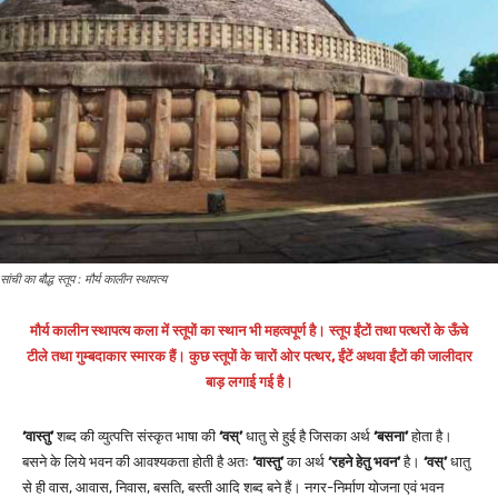
सांची का बौद्ध स्तूप : मौर्य कालीन स्थापत्य
मौर्य कालीन स्थापत्य कला में स्तूपों का स्थान भी महत्वपूर्ण है। स्तूप ईंटों तथा पत्थरों के ऊँचे
टीले तथा गुम्बदाकार स्मारक हैं। कुछ स्तूपों के चारों ओर पत्थर, ईंटें अथवा ईंटों की जालीदार
बाड़ लगाई गई है।
‘वास्तु’
शब्द की व्युत्पत्ति संस्कृत भाषा की
‘वस्’
धातु से हुई है जिसका अर्थ
‘बसना’
होता है।
बसने के लिये भवन की आवश्यकता होती है अतः
‘वास्तु’
का अर्थ
‘रहने हेतु भवन’
है।
‘वस्’
धातु
से ही वास, आवास, निवास, बसति, बस्ती आदि शब्द बने हैं। नगर-निर्माण योजना एवं भवन