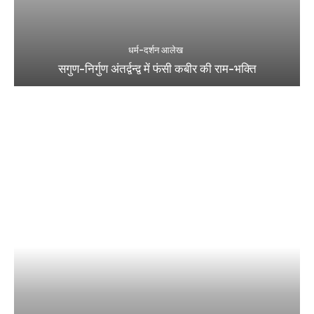
धर्म-दर्शन आलेख
सगुण-निर्गुण अंतर्द्वन्द्व में फंसी कबीर की राम-भक्ति