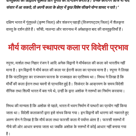
वास्तुकला की अद्वितीय सूक्ष्मता और पूर्णता का दिग्दर्शन कराते हैं। उनके कारीगर आज भी यदि
संसार में आ सकते, तो अपनी कला के क्षेत्र में कुछ विशेष सीखने योग्य शायद न पाते।’
दक्षिण भारत में गुंतूपल्ले (कृष्ण जिला) और शंकरन् पहाड़ी (विजगापट्टम् जिला) में शैलकृत्त
वास्तु के दर्शन होते हैं। साँची, नालन्दा और सारनाथ में अपेक्षाकृत बाद की वास्तुकृतियाँ हैं।
मौर्य कालीन स्थापत्य कला
पर विदेशी प्रभाव
स्पूनर, मार्शल तथा निहार रंजन रे आदि अनेक विद्वानों ने मौर्यकाल की कला को भारतीय नहीं
माना है। इन विद्वानों ने मौर्य काल की कला पर ईरानी कला का प्रभाव माना है। स्पूनर ने लिखा
है कि पाटलिपुत्र का राजभवन फारस के राजमहल का प्रतिरूप था। स्मिथ ने लिखा है कि
मौर्यों की कला ईरान तथा यवनों से प्रभावित हुई है। सिकंदर के आक्रमण के समय विदेशी
सैनिक तथा शिल्पी भारत में बस गये थे, उन्हीं के द्वारा अशोक ने स्तम्भों का निर्माण करवाया।
स्मिथ की मान्यता है कि अशोक से पहले, भारत में भवन निर्माण में पत्थरों का प्रयोग नहीं किया
जाता था। विदेशी कलाकारों द्वारा इसे संभव किया गया। इन विद्वानों की धारणा को नकारते हुए
अरुण सेन ने लिखा है कि मौर्य कला तथा फारसी कला में पर्याप्त अंतर है। फारसी स्तम्भों में
नीचे की ओर आधार बनाया जाता था जबकि अशोक के स्तम्भों में कोई आधार नहीं बनाया गया
है।