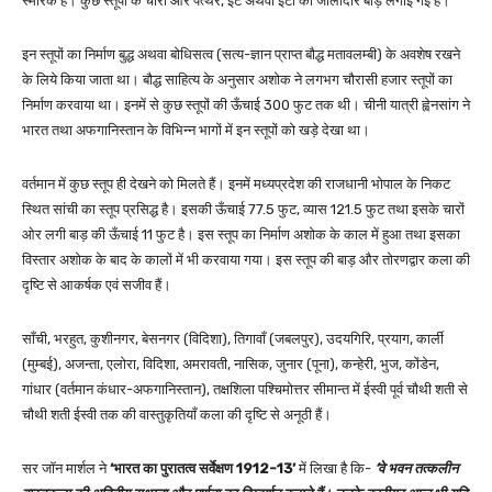
स्मारक हैं। कुछ स्तूपों के चारों ओर पत्थर, ईंटें अथवा ईंटों की जालीदार बाड़ लगाई गई है।
इन स्तूपों का निर्माण बुद्ध अथवा बोधिसत्व (सत्य-ज्ञान प्राप्त बौद्ध मतावलम्बी) के अवशेष रखने
के लिये किया जाता था। बौद्ध साहित्य के अनुसार अशोक ने लगभग चौरासी हजार स्तूपों का
निर्माण करवाया था। इनमें से कुछ स्तूपों की ऊँचाई 300 फुट तक थी। चीनी यात्री ह्वेनसांग ने
भारत तथा अफगानिस्तान के विभिन्न भागों में इन स्तूपों को खड़े देखा था।
वर्तमान में कुछ स्तूप ही देखने को मिलते हैं। इनमें मध्यप्रदेश की राजधानी भोपाल के निकट
स्थित सांची का स्तूप प्रसिद्ध है। इसकी ऊँचाई 77.5 फुट, व्यास 121.5 फुट तथा इसके चारों
ओर लगी बाड़ की ऊँचाई 11 फुट है। इस स्तूप का निर्माण अशोक के काल में हुआ तथा इसका
विस्तार अशोक के बाद के कालों में भी करवाया गया। इस स्तूप की बाड़ और तोरणद्वार कला की
दृष्टि से आकर्षक एवं सजीव हैं।
साँची, भरहुत, कुशीनगर, बेसनगर (विदिशा), तिगावाँ (जबलपुर), उदयगिरि, प्रयाग, कार्ली
(मुम्बई), अजन्ता, एलोरा, विदिशा, अमरावती, नासिक, जुनार (पूना), कन्हेरी, भुज, कोंडेन,
गांधार (वर्तमान कंधार-अफगानिस्तान), तक्षशिला पश्चिमोत्तर सीमान्त में ईस्वी पूर्व चौथी शती से
चौथी शती ईस्वी तक की वास्तुकृतियाँ कला की दृष्टि से अनूठी हैं।
सर जॉन मार्शल ने
‘भारत का पुरातत्व सर्वेक्षण 1912-13’
में लिखा है कि-
‘वे भवन तत्कलीन