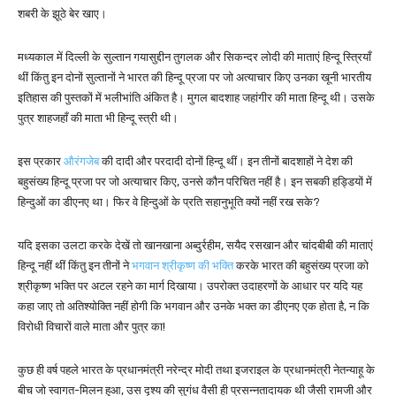
शबरी के झूठे बेर खाए।
मध्यकाल में दिल्ली के सुल्तान गयासुद्दीन तुगलक और सिकन्दर लोदी की माताएं हिन्दू स्त्रियाँ
थीं किंतु इन दोनों सुल्तानों ने भारत की हिन्दू प्रजा पर जो अत्याचार किए उनका खूनी भारतीय
इतिहास की पुस्तकों में भलीभांति अंकित है। मुगल बादशाह जहांगीर की माता हिन्दू थी। उसके
पुत्र शाहजहाँ की माता भी हिन्दू स्त्री थी।
इस प्रकार
औरंगजेब
की दादी और परदादी दोनों हिन्दू थीं। इन तीनों बादशाहों ने देश की
बहुसंख्य हिन्दू प्रजा पर जो अत्याचार किए, उनसे कौन परिचित नहीं है। इन सबकी हड्डियों में
हिन्दुओं का डीएनए था। फिर वे हिन्दुओं के प्रति सहानुभूति क्यों नहीं रख सके?
यदि इसका उलटा करके देखें तो खानखाना अब्दुर्रहीम, सयैद रसखान और चांदबीबी की माताएं
हिन्दू नहीं थीं किंतु इन तीनों ने
भगवान श्रीकृष्ण की भक्ति
करके भारत की बहुसंख्य प्रजा को
श्रीकृष्ण भक्ति पर अटल रहने का मार्ग दिखाया। उपरोक्त उदाहरणों के आधार पर यदि यह
कहा जाए तो अतिश्योक्ति नहीं होगी कि भगवान और उनके भक्त का डीएनए एक होता है, न कि
विरोधी विचारों वाले माता और पुत्र का!
कुछ ही वर्ष पहले भारत के प्रधानमंत्री नरेन्द्र मोदी तथा इजराइल के प्रधानमंत्री नेतन्याहू के
बीच जो स्वागत-मिलन हुआ, उस दृश्य की सुगंध वैसी ही प्रसन्नतादायक थी जैसी रामजी और