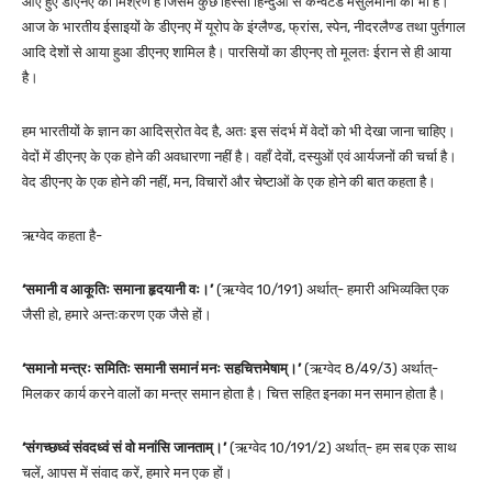
आए हुए डीएनए का मिश्रण है जिसमें कुछ हिस्सा हिन्दुओं से कन्वर्टेड मसुलमानों का भी है।
आज के भारतीय ईसाइयों के डीएनए में यूरोप के इंग्लैण्ड, फ्रांस, स्पेन, नीदरलैण्ड तथा पुर्तगाल
आदि देशों से आया हुआ डीएनए शामिल है। पारसियों का डीएनए तो मूलतः ईरान से ही आया
है।
हम भारतीयों के ज्ञान का आदिस्रोत वेद है, अतः इस संदर्भ में वेदों को भी देखा जाना चाहिए।
वेदों में डीएनए के एक होने की अवधारणा नहीं है। वहाँ देवों, दस्युओं एवं आर्यजनों की चर्चा है।
वेद डीएनए के एक होने की नहीं, मन, विचारों और चेष्टाओं के एक होने की बात कहता है।
ऋग्वेद कहता है-
‘समानी व आकूतिः समाना हृदयानी वः।’
(ऋग्वेद 10/191) अर्थात्- हमारी अभिव्यक्ति एक
जैसी हो, हमारे अन्तःकरण एक जैसे हों।
‘समानो मन्त्रः समितिः समानी समानं मनः सहचित्तमेषाम्।’
(ऋग्वेद 8/49/3) अर्थात्-
मिलकर कार्य करने वालों का मन्त्र समान होता है। चित्त सहित इनका मन समान होता है।
‘संगच्छध्वं संवदध्वं सं वो मनांसि जानताम्।’
(ऋग्वेद 10/191/2) अर्थात्- हम सब एक साथ
चलें, आपस में संवाद करें, हमारे मन एक हों।