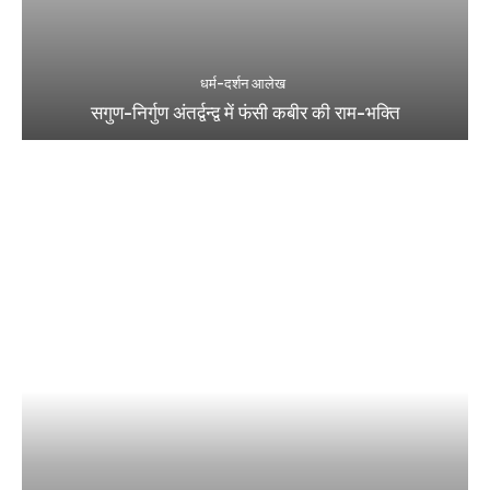
धर्म-दर्शन आलेख
सगुण-निर्गुण अंतर्द्वन्द्व में फंसी कबीर की राम-भक्ति