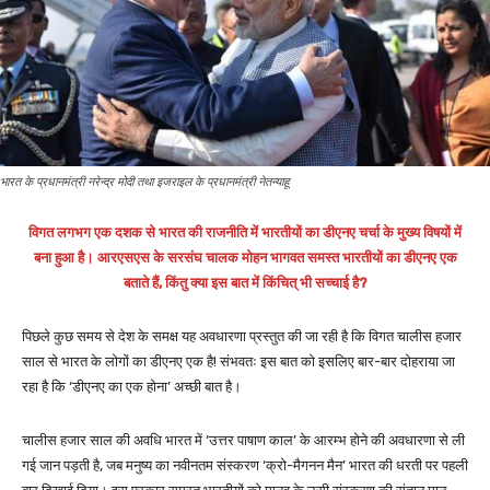
भारत के प्रधानमंत्री नरेन्द्र मोदी तथा इजराइल के प्रधानमंत्री नेतन्याहू
विगत लगभग एक दशक से भारत की राजनीति में भारतीयों का डीएनए चर्चा के मुख्य विषयों में
बना हुआ है। आरएसएस के सरसंघ चालक मोहन भागवत समस्त भारतीयों का डीएनए एक
बताते हैं, किंतु क्या इस बात में किंचित् भी सच्चाई है?
पिछले कुछ समय से देश के समक्ष यह अवधारणा प्रस्तुत की जा रही है कि विगत चालीस हजार
साल से भारत के लोगों का डीएनए एक है! संभवतः इस बात को इसलिए बार-बार दोहराया जा
रहा है कि ‘डीएनए का एक होना’ अच्छी बात है।
चालीस हजार साल की अवधि भारत में ‘उत्तर पाषाण काल’ के आरम्भ होने की अवधारणा से ली
गई जान पड़ती है, जब मनुष्य का नवीनतम संस्करण ‘क्रो-मैगनन मैन’ भारत की धरती पर पहली