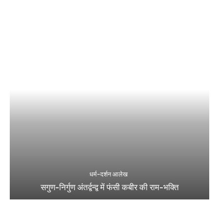
धर्म-दर्शन आलेख
सगुण-निर्गुण अंतर्द्वन्द्व में फंसी कबीर की राम-भक्ति