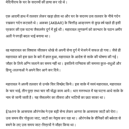
मेदिनीराय के घर के सदस्यों की हत्या कर रहे थे।
एक आदमी हाथ में तलवार लेकर खड़ा होता था और घर के सदस्य उस तलवार के नीचे गर्दन
रखकर गर्दन कटवाते थे। अकबर (AKBAR) के चित्तौड़ आक्रमण से कुछ वर्ष पहले ही इसी
प्रकार की एक घटना जैसलमेर दुर्ग में हुई थी। महारावल लूणकर्ण को कान्धार के पठान अमीर
अली ने पगड़ी बदल भाई बनाया था।
वह महारावल का विश्वास जीतकर धोखे से अपनी सेना दुर्ग में भेजने में सफल हो गया। जैसे ही
महारावल को इस छल के बारे में ज्ञात हुआ, महारावल के आदेश से साके की घोषणा की गई।
जौहर के लिये अग्नि जलाने का समय नहीं था। इसलिये रानिवास की समस्त कुल-वधुओं और
हिन्दू-ललनाओं ने अपने सिर आगे कर दिये।
महारावल ने अपनी तलवार से उनके सिर विच्छेद किये। इस साके में स्वयं महारावल, महारावल
के चार भाई, तीन पुत्र तथा चार सौ योद्धा काम आये। थार मरुस्थल में यह घटना आधे साके के
नाम से जानी जाती है। यह जैसलमेर का तीसरा और भाटियों का छठा साका था।
ई.1699 के आसपास औरंगजेब ने एक बड़ी सेना लेकर आगरा के आसपास जाटों को घेरा।
उस समय वीर गोकुला जाट, जाटों का नेतृत्व कर रहा था। औरंगजेब के सैनिकों की बर्बरता से
बचने के लए उस समय जाट-स्त्रियों ने जौहर किया था।