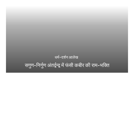
धर्म-दर्शन आलेख
सगुण-निर्गुण अंतर्द्वन्द्व में फंसी कबीर की राम-भक्ति