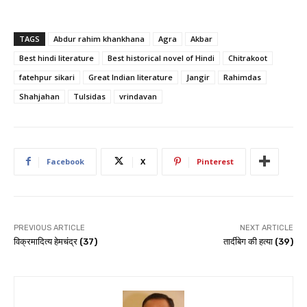
TAGS
Abdur rahim khankhana
Agra
Akbar
Best hindi literature
Best historical novel of Hindi
Chitrakoot
fatehpur sikari
Great Indian literature
Jangir
Rahimdas
Shahjahan
Tulsidas
vrindavan
Facebook
X
Pinterest
PREVIOUS ARTICLE
NEXT ARTICLE
विक्रमादित्य हेमचंद्र (37)
तार्दीबेग की हत्या (39)