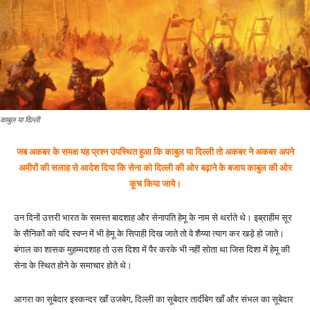
काबुल या दिल्ली
जब अकबर के समक्ष यह प्रश्न उपस्थित हुआ कि काबुल या दिल्ली तो अकबर ने अकबर अपने
अमीरों की सलाह से आदेश दिया कि सेना को दिल्ली की ओर बढ़ाने के बजाय काबुल की ओर
कूच किया जाये।
उन दिनों उत्तरी भारत के समस्त बादशाह और सेनापति हेमू के नाम से थर्राते थे। इब्राहीम सूर
के सैनिकों को यदि स्वप्न में भी हेमू के सिपाही दिख जाते तो वे शैय्या त्याग कर खड़े हो जाते।
बंगाल का शासक मुहम्मदशाह तो उस दिशा में पैर करके भी नहीं सोता था जिस दिशा में हेमू की
सेना के स्थित होने के समाचार होते थे।
आगरा का सूबेदार इस्कन्दर खाँ उजबेग, दिल्ली का सूबेदार तार्दीबेग खाँ और संभल का सूबेदार