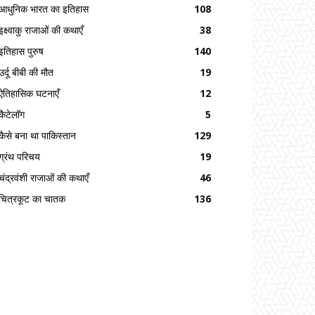
आधुनिक भारत का इतिहास
108
इक्ष्वाकु राजाओं की कथाएँ
38
इतिहास पुरुष
140
उर्दू बीबी की मौत
19
ऐतिहासिक घटनाएँ
12
कैटेलॉग
5
कैसे बना था पाकिस्तान
129
ग्रंथ परिचय
19
चंद्रवंशी राजाओं की कथाएँ
46
चित्रकूट का चातक
136