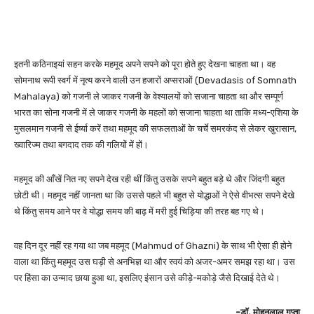
इतनी कठिनाइयां सहन करके महमूद अपने सपने को पूरा होते हुए देखना चाहता था। वह
सोमनाथ रूपी स्वर्ग में नृत्य करने वाली उन हजारों अप्सराओं (Devadasis of Somnath
Mahalaya) को गजनी ले जाकर गजनी के वेश्यालयों को सजाना चाहता था और सम्पूर्ण
भारत का सोना गजनी में ले जाकर गजनी के महलों को सजाना चाहता था ताकि मध्य-एशिया के
मुसलमान गजनी से ईर्ष्या करें तथा महमूद की सफलताओं के चर्चे समरकंद से लेकर खुरासान,
ख्वारिज्म तथा बगदाद तक की गलियों में हों।
महमूद की आँखें नित नए सपने देख रही थीं किंतु उसके सपने बहुत बड़े थे और जिंदगी बहुत
छोटी थी। महमूद नहीं जानता था कि उससे पहले भी बहुत से योद्धाओं ने ऐसे वीभत्स सपने देखे
थे किंतु समय आने पर वे योद्धा समय की बाढ़ में मरी हुई चिड़िया की तरह बह गए थे।
वह दिन दूर नहीं रह गया था जब महमूद (Mahmud of Ghazni) के साथ भी ऐसा ही होने
वाला था किंतु महमूद उस घड़ी से अनभिज्ञ था और स्वयं को अजर-अमर समझ रहा था। उस
पर हिंसा का उन्माद छाया हुआ था, इसलिए इंसान उसे कीड़े-मकोड़े जैसे दिखाई देते थे।
-डॉ. मोहनलाल गुप्ता