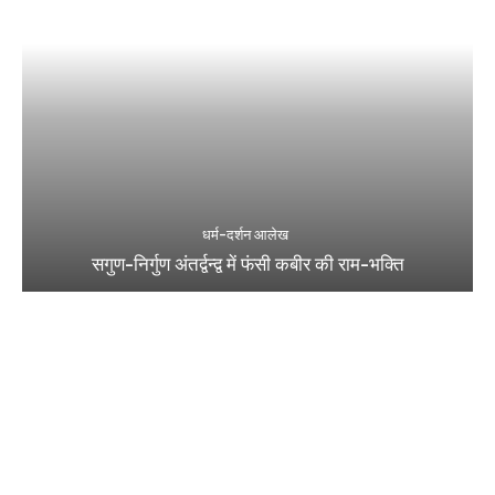
धर्म-दर्शन आलेख
सगुण-निर्गुण अंतर्द्वन्द्व में फंसी कबीर की राम-भक्ति