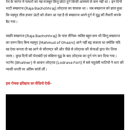
रेत के सागर में पत्थरों का यह मजबूत किंतु छोटा दुर्ग किसी आश्चर्य से कम नहीं था। इन दिनों
भाटी बच्छराज (Raja Bachchhraj) लोद्रवा का शासक था। जब बच्छराज को ज्ञात हुआ
कि महमूद तीस हजार ऊंटों को लेकर आ रहा है तो बच्छराज अपने दुर्ग में युद्ध की तैयारी करके
बैठ गया।
यद्यपि बच्छराज (Raja Bachchhraj) के पास सैनिक-शक्ति बहुत कम थी किंतु बच्छराज
का दमन किए बिना महमूद (Mahmud of Ghazni) आगे नहीं बढ़ सकता था क्योंकि यदि
वह ऐसा करता तो वह आगे से सौराष्ट्र की और पीछे से लोद्रवा की सेनाओं द्वारा घेर लिया
जाता। कुछ दिनों की घेराबंदी एवं संक्षिप्त युद्ध के बाद लोद्रवा का दुर्ग भंग कर दिया गया।
भटनेर (Bhatner) से आकर लोद्रवा (Lodrava Fort) में बसे यदुवंशी भाटियों ने थार की
प्यासी धरती पर अंतिम सांसें लीं।
इस रोचक इतिहास का वीडियो देखें-