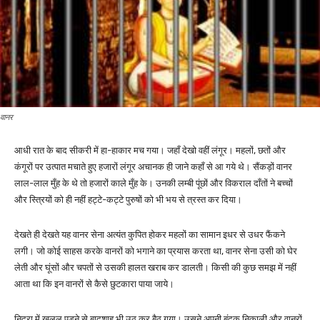
वानर
आधी रात के बाद सीकरी में हा-हाकार मच गया। जहाँ देखो वहीं लंगूर। महलों, छतों और
कंगूरों पर उत्पात मचाते हुए हजारों लंगूर अचानक ही जाने कहाँ से आ गये थे। सैंकड़ों वानर
लाल-लाल मुँह के थे तो हजारों काले मुँह के। उनकी लम्बी पूंछों और विकराल दाँतों ने बच्चों
और स्त्रियों को ही नहीं हट्टे-कट्टे पुरुषों को भी भय से त्रस्त कर दिया।
देखते ही देखते यह वानर सेना अत्यंत कुपित होकर महलों का सामान इधर से उधर फैंकने
लगी। जो कोई साहस करके वानरों को भगाने का प्रयास करता था, वानर सेना उसी को घेर
लेती और घूंसों और चपतों से उसकी हालत खराब कर डालती। किसी की कुछ समझ में नहीं
आता था कि इन वानरों से कैसे छुटकारा पाया जाये।
निद्रा में खलल पड़ने से बादशाह भी उठ कर बैठ गया। उसने अपनी बंदूक निकाली और वानरों