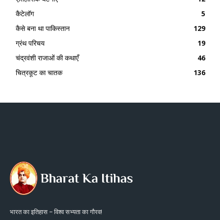
कैटेलॉग
5
कैसे बना था पाकिस्तान
129
ग्रंथ परिचय
19
चंद्रवंशी राजाओं की कथाएँ
46
चित्रकूट का चातक
136
भारत का इतिहास – विश्व सभ्यता का गौरव!