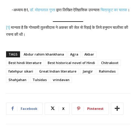
-अध्याय 81,
डॉ. मोहनलाल गुप्ता
द्वारा लिखित ऐतिहासिक उपन्यास
चित्रकूट का चातक
।
[1]
मान्यता है कि गोस्वामी तुलसीदास ने अकबर की जेल से रिहाई के लिये हनुमान चालीसा की
रचना की थी।
TAGS
Abdur rahim khankhana
Agra
Akbar
Best hindi literature
Best historical novel of Hindi
Chitrakoot
fatehpur sikari
Great Indian literature
Jangir
Rahimdas
Shahjahan
Tulsidas
vrindavan
Facebook
X
Pinterest