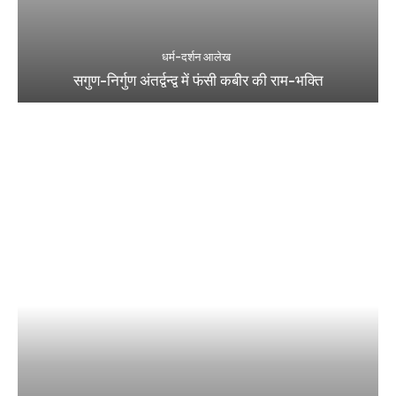
धर्म-दर्शन आलेख
सगुण-निर्गुण अंतर्द्वन्द्व में फंसी कबीर की राम-भक्ति