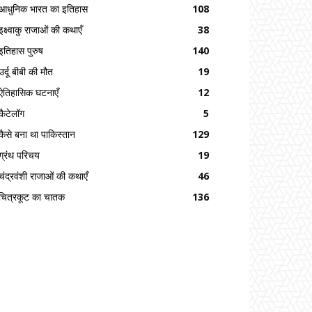
आधुनिक भारत का इतिहास
108
इक्ष्वाकु राजाओं की कथाएँ
38
इतिहास पुरुष
140
उर्दू बीबी की मौत
19
ऐतिहासिक घटनाएँ
12
कैटेलॉग
5
कैसे बना था पाकिस्तान
129
ग्रंथ परिचय
19
चंद्रवंशी राजाओं की कथाएँ
46
चित्रकूट का चातक
136