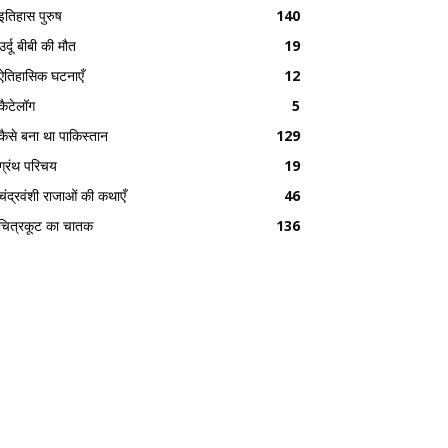
इतिहास पुरुष
140
उर्दू बीबी की मौत
19
ऐतिहासिक घटनाएँ
12
कैटेलॉग
5
कैसे बना था पाकिस्तान
129
ग्रंथ परिचय
19
चंद्रवंशी राजाओं की कथाएँ
46
चित्रकूट का चातक
136