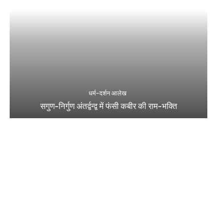
धर्म-दर्शन आलेख
सगुण-निर्गुण अंतर्द्वन्द्व में फंसी कबीर की राम-भक्ति