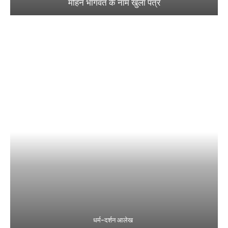
मोहन भागवत के नाम खुला पत्र
धर्म-दर्शन आलेख