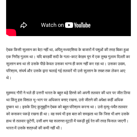
ऐबक किसी सुल्तान का बेटा नहीं था, अपितु मध्यएशिया के बाजारों में पशुओं की तरह बिका हुआ
एक निरीह गुलाम था। यदि बारहवीं सदी के गला-काट बेरहम युग में एक तुच्छ गुलाम दिल्ली का
सुल्तान बना था तो उसके पीछे केवल उसका भाग्य ही काम नहीं कर रहा था। उसका उद्यम,
परिश्रम, संघर्ष और उसके द्वारा चलाई गई तलवारें भी उसे सुल्तान के तख्त तक लेकर आए
थे।
मुहम्मद गौरी ने भले ही उत्तरी भारत के बहुत बड़े हिस्से को अपनी तलवार की धार पर जीत लिया
था किंतु इस विशाल भू-भाग पर अधिकार बनाए रखना, उसे जीतने की अपेक्षा कहीं अधिक
दुष्कर था। इसके लिए कुतुबुद्दीन ऐबक को बहुत परिश्रम करना था। उसे मृत्यु-पर्यंत तलवार
को कसकर पकड़े रखना ही था। वह स्वयं भी इस बात को समझता था कि जिस भी क्षण उसके
हाथ से तलवार छूटेगी, उसी क्षण यह सल्तनत मुट्ठी में पकड़ी हुई रेत की तरह फिसल जाएगी।
भारत में उसके शत्रुओं की कमी नहीं थी।