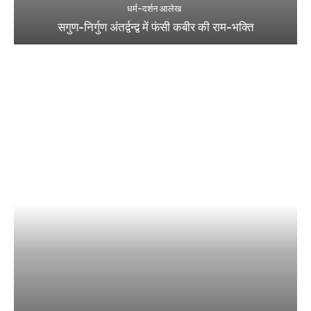
धर्म-दर्शन आलेख
सगुण-निर्गुण अंतर्द्वन्द्व में फंसी कबीर की राम-भक्ति