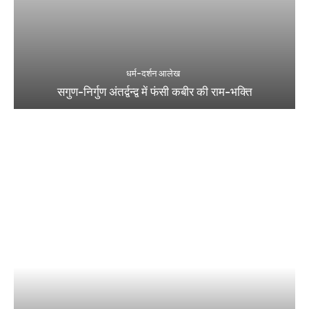
धर्म-दर्शन आलेख
सगुण-निर्गुण अंतर्द्वन्द्व में फंसी कबीर की राम-भक्ति