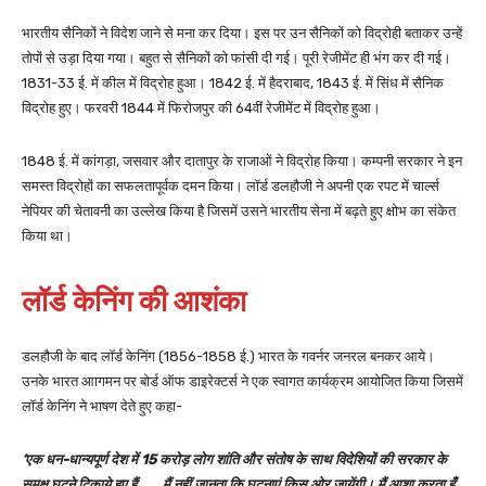
भारतीय सैनिकों ने विदेश जाने से मना कर दिया। इस पर उन सैनिकों को विद्रोही बताकर उन्हें
तोपों से उड़ा दिया गया। बहुत से सैनिकों को फांसी दी गई। पूरी रेजीमेंट ही भंग कर दी गई।
1831-33 ई. में कील में विद्रोह हुआ। 1842 ई. में हैदराबाद, 1843 ई. में सिंध में सैनिक
विद्रोह हुए। फरवरी 1844 में फिरोजपुर की 64वीं रेजीमेंट में विद्रोह हुआ।
1848 ई. में कांगड़ा, जसवार और दातापुर के राजाओं ने विद्रोह किया। कम्पनी सरकार ने इन
समस्त विद्रोहों का सफलतापूर्वक दमन किया। लॉर्ड डलहौजी ने अपनी एक रपट में चार्ल्स
नेपियर की चेतावनी का उल्लेख किया है जिसमें उसने भारतीय सेना में बढ़ते हुए क्षोभ का संकेत
किया था।
लॉर्ड केनिंग की आशंका
डलहौजी के बाद लॉर्ड केनिंग (1856-1858 ई.) भारत के गवर्नर जनरल बनकर आये।
उनके भारत आागमन पर बोर्ड ऑफ डाइरेक्टर्स ने एक स्वागत कार्यक्रम आयोजित किया जिसमें
लॉर्ड केनिंग ने भाषण देते हुए कहा-
‘एक धन-धान्यपूर्ण देश में 15 करोड़ लोग शांति और संतोष के साथ विदेशियों की सरकार के
समक्ष घुटने टिकाये हुए हैं……..मैं नहीं जानता कि घटनाएं किस ओर जायेंगी। मैं आशा करता हूँ