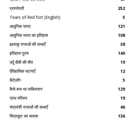
प्रश्नोत्तरी
252
Tears of Red fort (English)
5
आधुनिक भारत
121
आधुनिक भारत का इतिहास
108
इक्ष्वाकु राजाओं की कथाएँ
38
इतिहास पुरुष
140
उर्दू बीबी की मौत
19
ऐतिहासिक घटनाएँ
12
कैटेलॉग
5
कैसे बना था पाकिस्तान
129
ग्रंथ परिचय
19
चंद्रवंशी राजाओं की कथाएँ
46
चित्रकूट का चातक
136